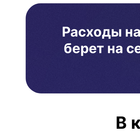
Расходы н
берет на 
В 