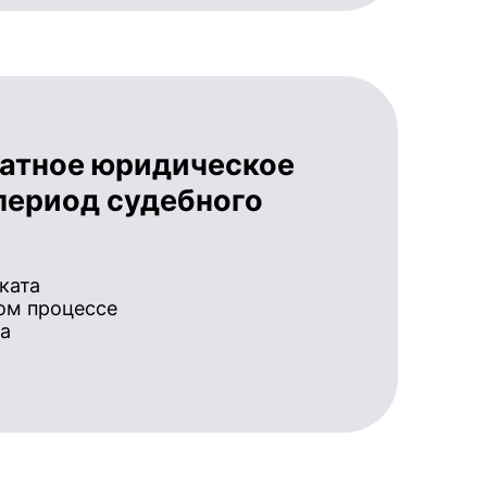
латное юридическое
период судебного
ката
ом процессе
а