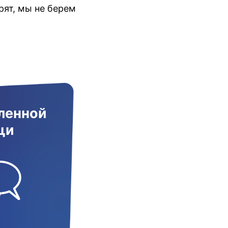
ят, мы не берем
ленной
щи