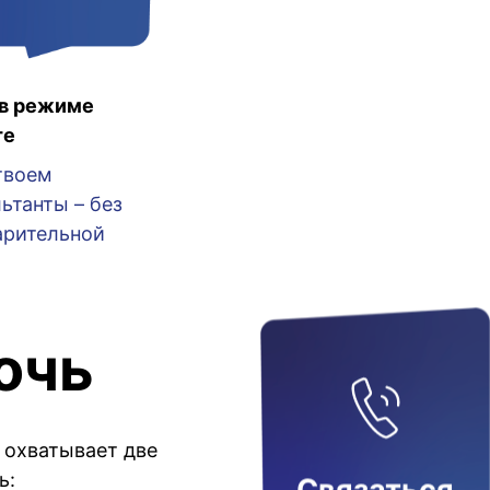
в режиме
те
твоем
ьтанты – без
арительной
очь
 охватывает две
ь: