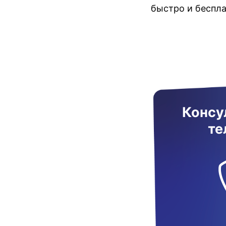
быстро и беспл
Консу
те