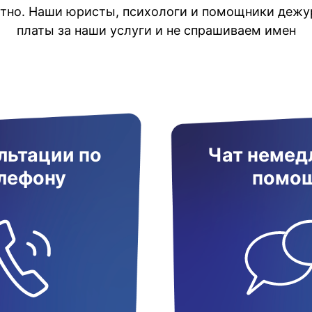
атно. Наши юристы, психологи и помощники дежур
платы за наши услуги и не спрашиваем имен
льтации по
Чат немед
лефону
помо