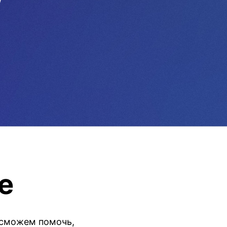
е
 сможем помочь,