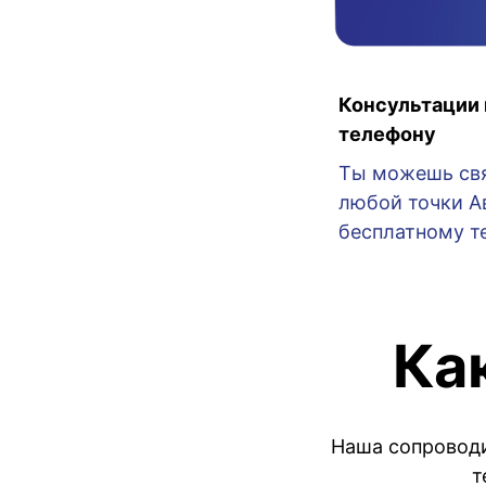
Консультации 
телефону
Ты можешь свя
любой точки А
бесплатному те
Ка
Наша сопроводи
т