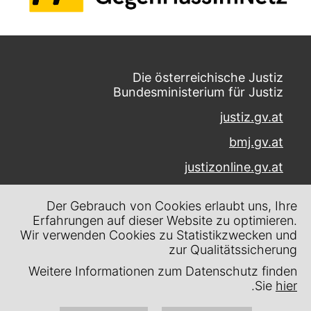
Die österreichische Justiz
Bundesministerium für Justiz
justiz.gv.at
bmj.gv.at
justizonline.gv.at
Palais Trautson
Der Gebrauch von Cookies erlaubt uns, Ihre
Museumstraße 7
Erfahrungen auf dieser Website zu optimieren.
1070 Wien
Wir verwenden Cookies zu Statistikzwecken und
zur Qualitätssicherung
Kontakt
Weitere Informationen zum Datenschutz finden
Impressum
.
Sie
hier
Datenschutz