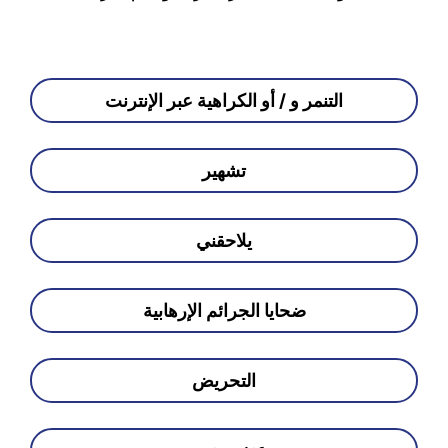
التنمر و / أو الكراهية عبر الإنترنت
تشهير
يلاحقني
ضحايا الجرائم الإرهابية
التحريض