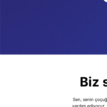
Biz 
Sen, senin çoçuğ
yardım ediyoruz. 