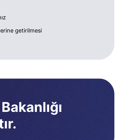
nız
rine getirilmesi
 Bakanlığı
ır.