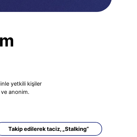
ım
e yetkili kişiler
z ve anonim.
Takip edilerek taciz, „Stalking“