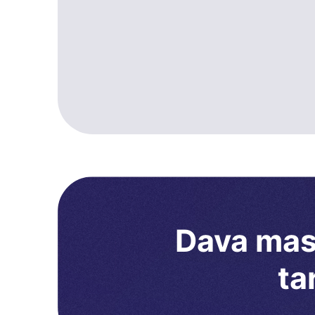
Dava masr
ta