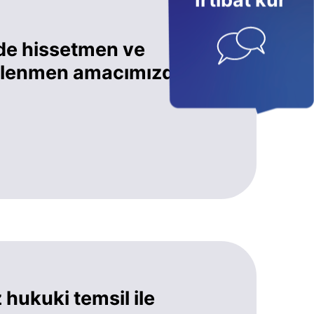
İrtibat kur
de hissetmen ve
eklenmen amacımızdır.
hukuki temsil ile