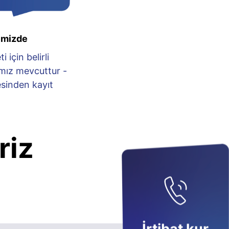
emizde
 için belirli
mız mevcuttur -
sinden kayıt
riz
: