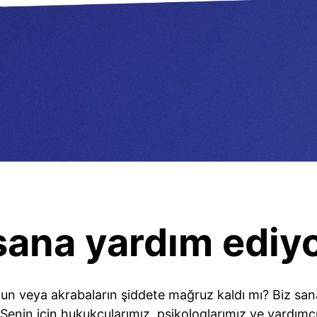
sana yardım ediy
un veya akrabaların şiddete mağruz kaldı mı? Biz sana 
Senin için hukukçularımız, psikologlarımız ve yardımcı