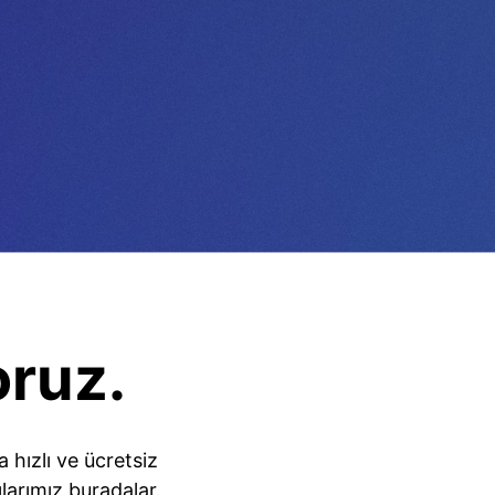
oruz.
hızlı ve ücretsiz
larımız buradalar.