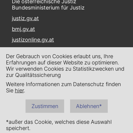
Die österreichische Justiz
Bundesministerium für Justiz
justiz.gv.at
bmj.gv.at
justizonline.gv.at
Palais Trautson
Der Gebrauch von Cookies erlaubt uns, Ihre
Museumstraße 7
Erfahrungen auf dieser Website zu optimieren.
1070 Wien
Wir verwenden Cookies zu Statistikzwecken und
zur Qualitätssicherung
Kontakt
Weitere Informationen zum Datenschutz finden
Impressum
Sie
hier
.
Datenschutz
Zustimmen
Ablehnen*
Barrierefreiheit
*außer das Cookie, welches diese Auswahl
speichert.