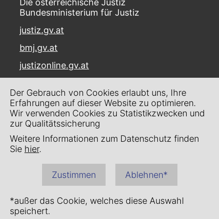
Die österreichische Justiz
Bundesministerium für Justiz
justiz.gv.at
bmj.gv.at
justizonline.gv.at
Palais Trautson
Der Gebrauch von Cookies erlaubt uns, Ihre
Museumstraße 7
Erfahrungen auf dieser Website zu optimieren.
1070 Wien
Wir verwenden Cookies zu Statistikzwecken und
zur Qualitätssicherung
Kontakt
Weitere Informationen zum Datenschutz finden
Impressum
Sie
hier
.
Datenschutz
Zustimmen
Ablehnen*
Barrierefreiheit
*außer das Cookie, welches diese Auswahl
speichert.