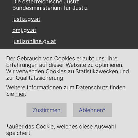
Die österreichische Justiz
Bundesministerium für Justiz
justiz.gv.at
bmj.gv.at
justizonline.gv.at
Palais Trautson
Der Gebrauch von Cookies erlaubt uns, Ihre
Museumstraße 7
Erfahrungen auf dieser Website zu optimieren.
1070 Wien
Wir verwenden Cookies zu Statistikzwecken und
zur Qualitätssicherung
Kontakt
Weitere Informationen zum Datenschutz finden
Impressum
Sie
hier
.
Datenschutz
Zustimmen
Ablehnen*
Barrierefreiheit
*außer das Cookie, welches diese Auswahl
speichert.