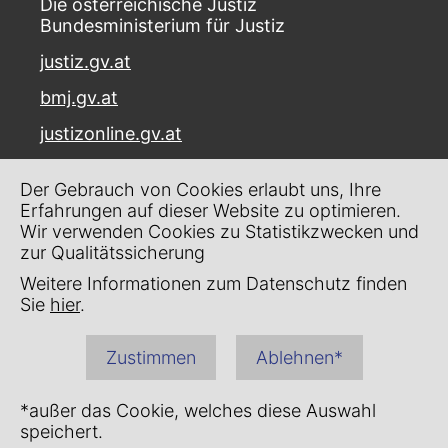
Die österreichische Justiz
Bundesministerium für Justiz
justiz.gv.at
bmj.gv.at
justizonline.gv.at
Palais Trautson
Der Gebrauch von Cookies erlaubt uns, Ihre
Museumstraße 7
Erfahrungen auf dieser Website zu optimieren.
1070 Wien
Wir verwenden Cookies zu Statistikzwecken und
zur Qualitätssicherung
Kontakt
Weitere Informationen zum Datenschutz finden
Impressum
Sie
hier
.
Datenschutz
Zustimmen
Ablehnen*
Barrierefreiheit
*außer das Cookie, welches diese Auswahl
speichert.