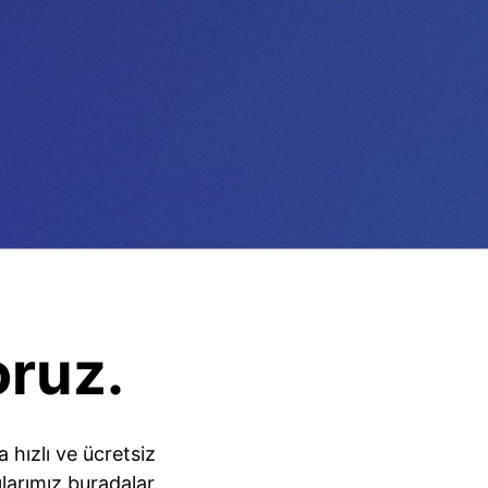
oruz.
hızlı ve ücretsiz
larımız buradalar.