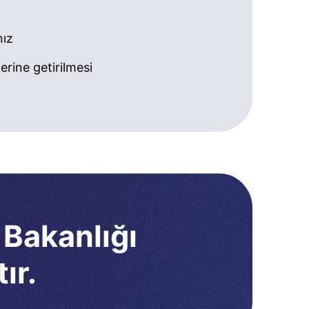
nız
rine getirilmesi
 Bakanlığı
ır.