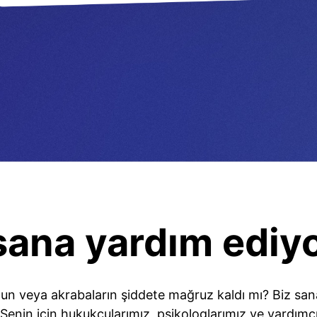
sana yardım ediy
un veya akrabaların şiddete mağruz kaldı mı? Biz sana 
Senin için hukukçularımız, psikologlarımız ve yardımcı