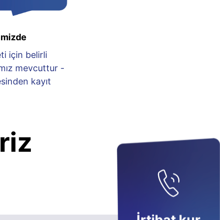
emizde
 için belirli
mız mevcuttur -
sinden kayıt
riz
: