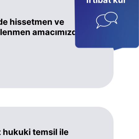
İrtibat kur
de hissetmen ve
eklenmen amacımızdır.
hukuki temsil ile