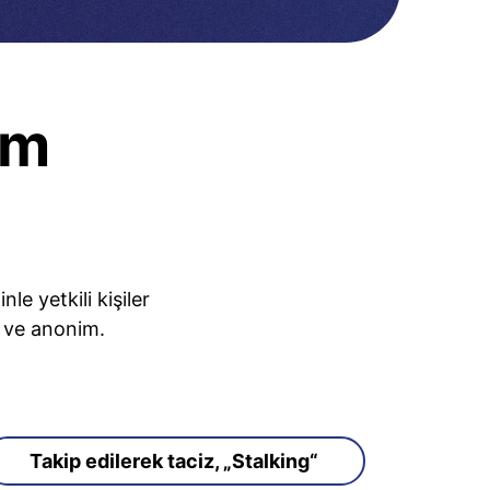
ım
e yetkili kişiler
z ve anonim.
Takip edilerek taciz, „Stalking“