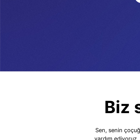
Biz 
Sen, senin çoçuğ
yardım ediyoruz. 