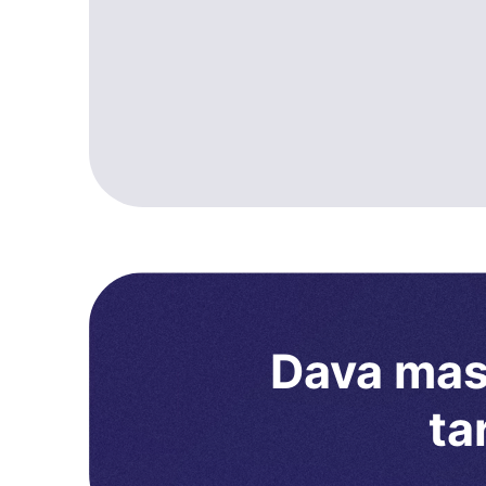
Dava masr
ta