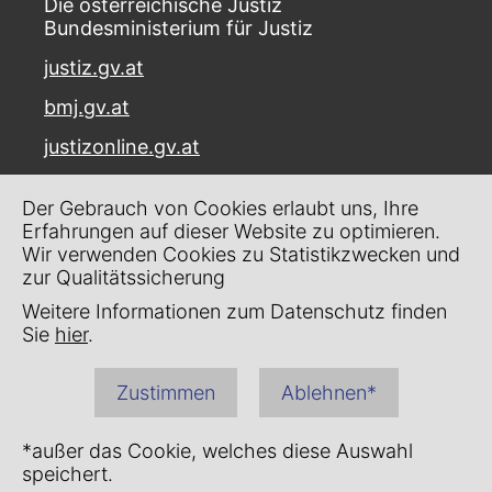
Die österreichische Justiz
Bundesministerium für Justiz
justiz.gv.at
bmj.gv.at
justizonline.gv.at
Palais Trautson
Der Gebrauch von Cookies erlaubt uns, Ihre
Museumstraße 7
Erfahrungen auf dieser Website zu optimieren.
1070 Wien
Wir verwenden Cookies zu Statistikzwecken und
zur Qualitätssicherung
Kontakt
Weitere Informationen zum Datenschutz finden
Impressum
Sie
hier
.
Datenschutz
Zustimmen
Ablehnen*
Barrierefreiheit
*außer das Cookie, welches diese Auswahl
speichert.