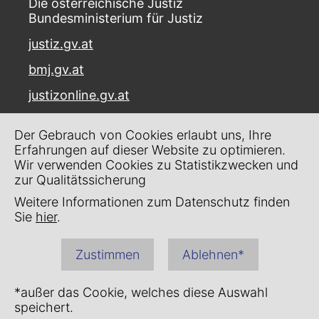
Die österreichische Justiz
Bundesministerium für Justiz
justiz.gv.at
bmj.gv.at
justizonline.gv.at
Palais Trautson
Der Gebrauch von Cookies erlaubt uns, Ihre
Museumstraße 7
Erfahrungen auf dieser Website zu optimieren.
1070 Wien
Wir verwenden Cookies zu Statistikzwecken und
zur Qualitätssicherung
Kontakt
Weitere Informationen zum Datenschutz finden
Impressum
Sie
hier
.
Datenschutz
Zustimmen
Ablehnen*
Barrierefreiheit
*außer das Cookie, welches diese Auswahl
speichert.