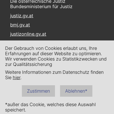
Die österreichische Justiz
Bundesministerium für Justiz
justiz.gv.at
bmj.gv.at
justizonline.gv.at
Palais Trautson
Der Gebrauch von Cookies erlaubt uns, Ihre
Museumstraße 7
Erfahrungen auf dieser Website zu optimieren.
1070 Wien
Wir verwenden Cookies zu Statistikzwecken und
zur Qualitätssicherung
Kontakt
Weitere Informationen zum Datenschutz finden
Impressum
Sie
hier
.
Datenschutz
Zustimmen
Ablehnen*
Barrierefreiheit
*außer das Cookie, welches diese Auswahl
speichert.