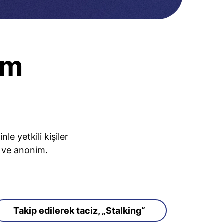
ım
e yetkili kişiler
z ve anonim.
Takip edilerek taciz, „Stalking“