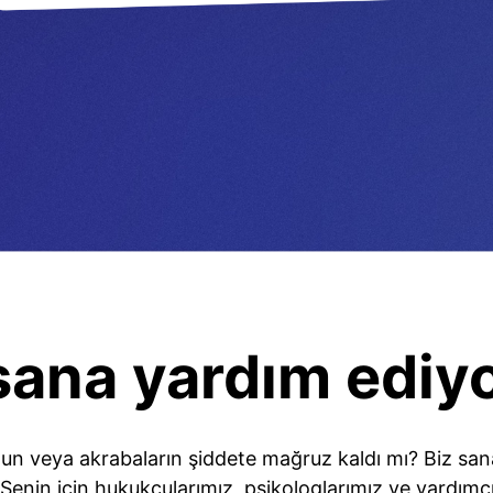
sana yardım ediy
un veya akrabaların şiddete mağruz kaldı mı? Biz sana 
Senin için hukukçularımız, psikologlarımız ve yardımcı