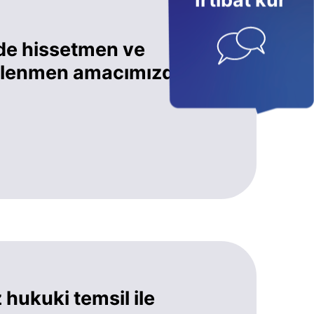
İrtibat kur
de hissetmen ve
eklenmen amacımızdır.
hukuki temsil ile