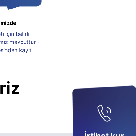
emizde
 için belirli
mız mevcuttur -
sinden kayıt
riz
: