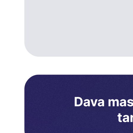
Dava masr
ta