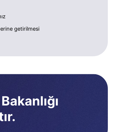
nız
rine getirilmesi
 Bakanlığı
ır.