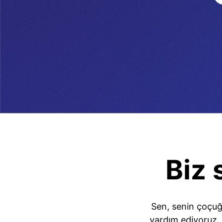
Biz 
Sen, senin çoçuğ
yardım ediyoruz. 