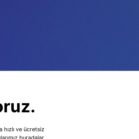
oruz.
hızlı ve ücretsiz
larımız buradalar.