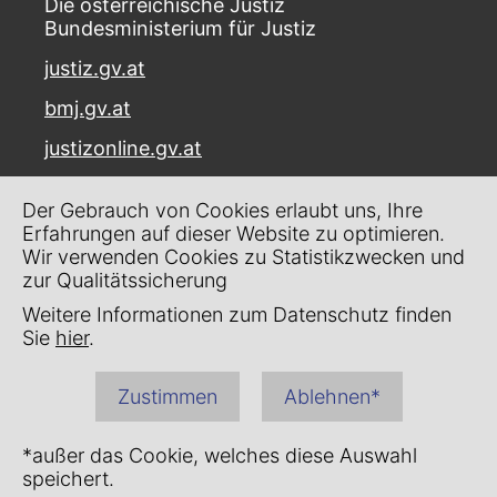
Die österreichische Justiz
Bundesministerium für Justiz
justiz.gv.at
bmj.gv.at
justizonline.gv.at
Palais Trautson
Der Gebrauch von Cookies erlaubt uns, Ihre
Museumstraße 7
Erfahrungen auf dieser Website zu optimieren.
1070 Wien
Wir verwenden Cookies zu Statistikzwecken und
zur Qualitätssicherung
Kontakt
Weitere Informationen zum Datenschutz finden
Impressum
Sie
hier
.
Datenschutz
Zustimmen
Ablehnen*
Barrierefreiheit
*außer das Cookie, welches diese Auswahl
speichert.