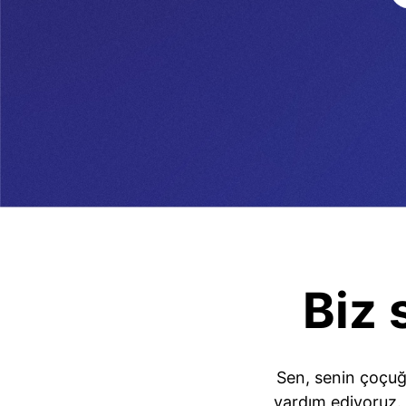
Biz 
Sen, senin çoçuğ
yardım ediyoruz. 