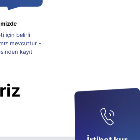
emizde
 için belirli
mız mevcuttur -
sinden kayıt
riz
: