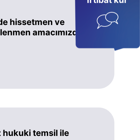
İrtibat kur
de hissetmen ve
eklenmen amacımızdır.
hukuki temsil ile