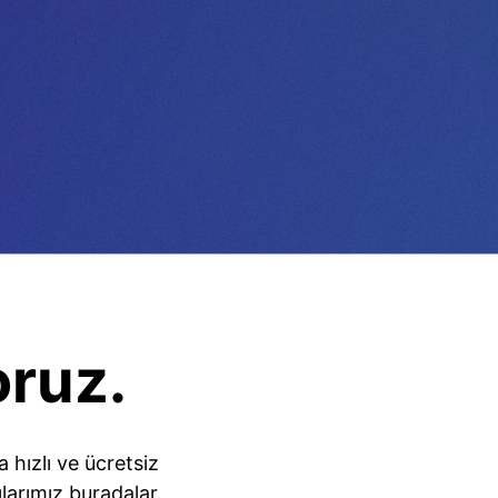
oruz.
hızlı ve ücretsiz
larımız buradalar.