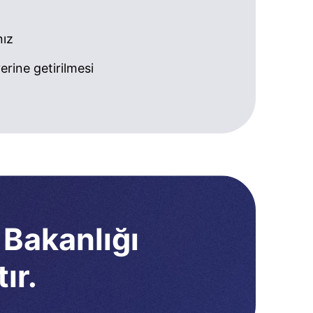
nız
rine getirilmesi
 Bakanlığı
ır.