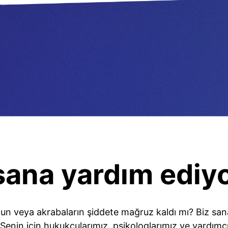
sana yardım ediy
un veya akrabaların şiddete mağruz kaldı mı? Biz sana 
Senin için hukukçularımız, psikologlarımız ve yardımcı