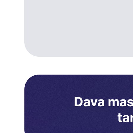
Dava masr
ta