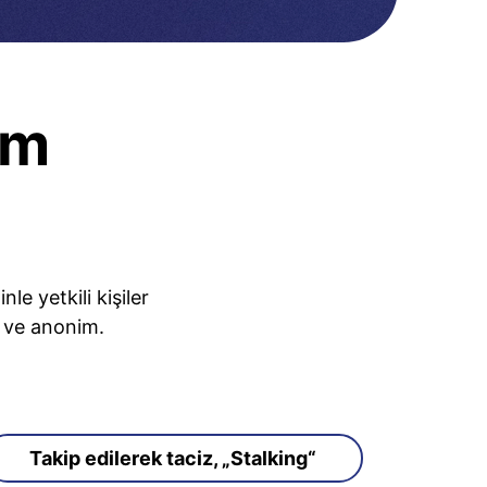
ım
e yetkili kişiler
z ve anonim.
Takip edilerek taciz, „Stalking“