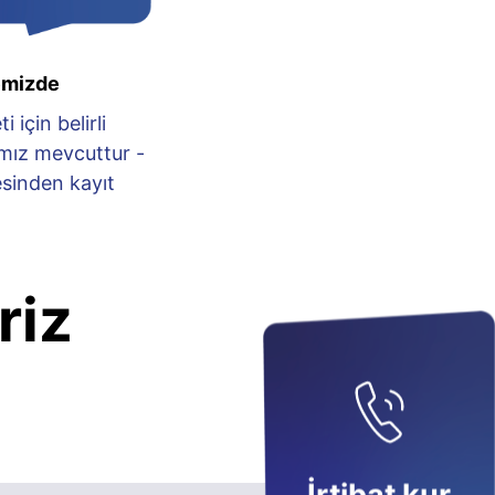
emizde
 için belirli
mız mevcuttur -
sinden kayıt
riz
: