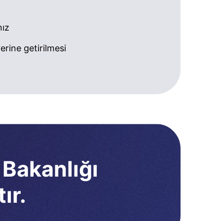
nız
rine getirilmesi
 Bakanlığı
ır.