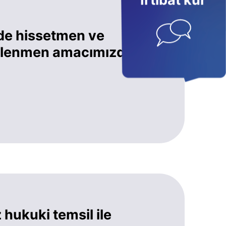
İrtibat kur
de hissetmen ve
eklenmen amacımızdır.
hukuki temsil ile