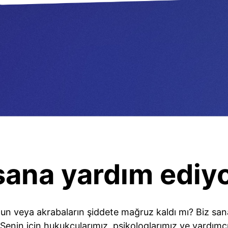
sana yardım ediy
un veya akrabaların şiddete mağruz kaldı mı? Biz sana 
Senin için hukukçularımız, psikologlarımız ve yardımcı