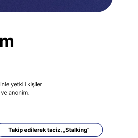
ım
e yetkili kişiler
z ve anonim.
Takip edilerek taciz, „Stalking“