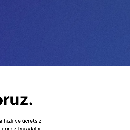
oruz.
hızlı ve ücretsiz
larımız buradalar.