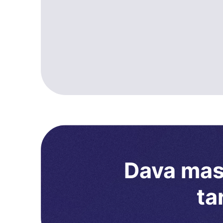
Dava masr
ta