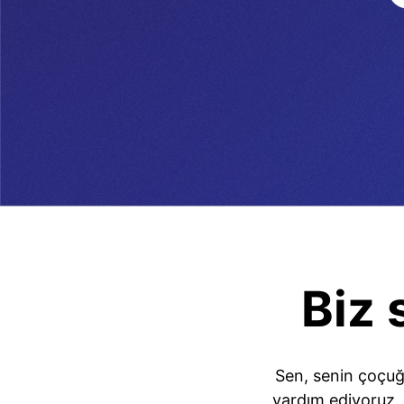
Biz 
Sen, senin çoçuğ
yardım ediyoruz. 