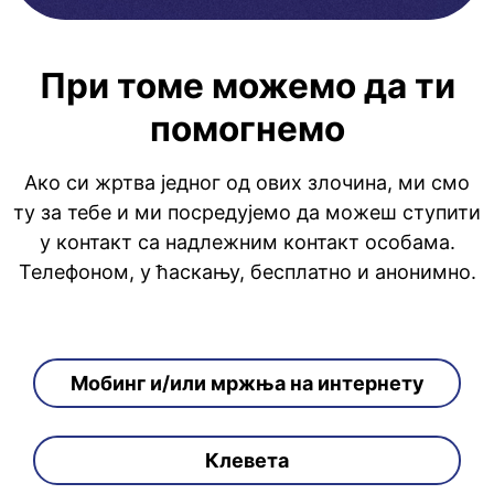
При томе можемо да ти
помогнемо
Ако си жртва једног од ових злочина, ми смо
ту за тебе и ми посредујемо да можеш ступити
у контакт са надлежним контакт особама.
Телефоном, у ћаскању, бесплатно и анонимно.
Мобинг и/или мржња на интернету
Клевета