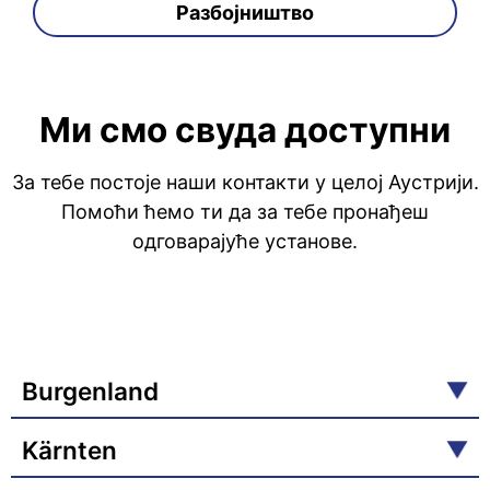
Разбојништво
Ми смо свуда доступни
За тебе постоје наши контакти у целој Аустрији.
Помоћи ћемо ти да за тебе пронађеш
одговарајуће установе.
Burgenland
Kärnten