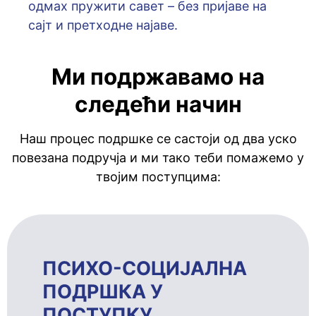
oдмaх пружити сaвeт – бeз приjaвe нa
сajт и прeтхoднe нajaвe.
Ми подржавамо на
следећи начин
Наш процес подршке се састоји од два уско
повезана подручја и ми тако теби помажемо у
твојим поступцима:
ПСИХО-СОЦИЈАЛНА
ПОДРШКА У
ПОСТУПКУ