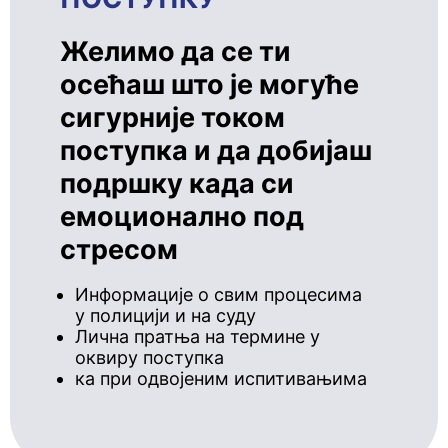
Желимо да се ти
осећаш што је могуће
сигурније током
поступка и да добијаш
подршку када си
емоционално под
стресом
Информације о свим процесима
у полицији и на суду
Лична пратња на термине у
оквиру поступка
ка при одвојеним испитивањима