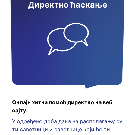
Директно ћаскање
Онлајн хитна помоћ директно на веб
сајту.
У oдрeђeнo дoбa дaнa нa рaспoлaгaњу су
ти сaвeтници и сaвeтницe кojи ћe ти