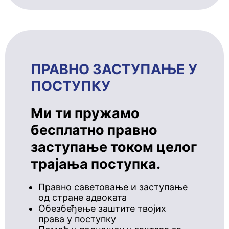
ПРАВНО ЗАСТУПАЊЕ У
ПОСТУПКУ
Ми ти пружамо
бесплатно правно
заступање током целог
трајања поступка.
Правно саветовање и заступање
од стране адвоката
Обезбеђење заштите твојих
права у поступку