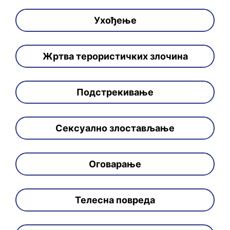
Ухођење
Жртва терористичких злочина
Подстрекивање
Сексуално злостављање
Оговарање
Телесна повреда