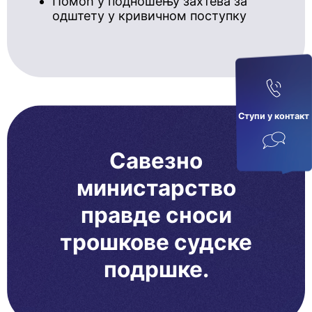
Помоћ у подношењу захтева за
одштету у кривичном поступку
Ступи у кoнтaкт
Савезно
министарство
правде сноси
трошкове судске
подршке.