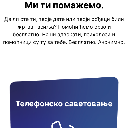
Ми ти помажемо.
Да ли сте ти, твоје дете или твоји рођаци били
жртва насиља? Помоћи ћемо брзо и
бесплатно. Наши адвокати, психолози и
помоћници су ту за тебе. Бесплатно. Анонимно.
Телефонско саветовање