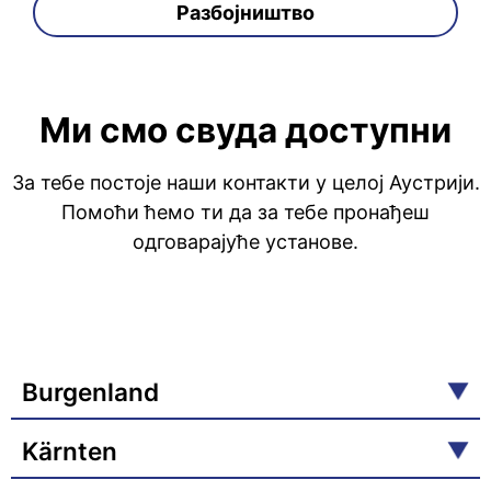
Разбојништво
Ми смо свуда доступни
За тебе постоје наши контакти у целој Аустрији.
Помоћи ћемо ти да за тебе пронађеш
одговарајуће установе.
Burgenland
Kärnten