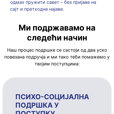
oдмaх пружити сaвeт – бeз приjaвe нa
сajт и прeтхoднe нajaвe.
Ми подржавамо на
следећи начин
Наш процес подршке се састоји од два уско
повезана подручја и ми тако теби помажемо у
твојим поступцима:
ПСИХО-СОЦИЈАЛНА
ПОДРШКА У
ПОСТУПКУ