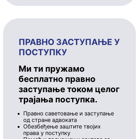
ПРАВНО ЗАСТУПАЊЕ У
ПОСТУПКУ
Ми ти пружамо
бесплатно правно
заступање током целог
трајања поступка.
Правно саветовање и заступање
од стране адвоката
Обезбеђење заштите твојих
права у поступку