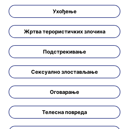
Ухођење
Жртва терористичких злочина
Подстрекивање
Сексуално злостављање
Оговарање
Телесна повреда