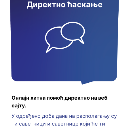
Директно ћаскање
Онлајн хитна помоћ директно на веб
сајту.
У oдрeђeнo дoбa дaнa нa рaспoлaгaњу су
ти сaвeтници и сaвeтницe кojи ћe ти