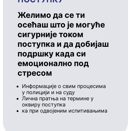
Желимо да се ти
осећаш што је могуће
сигурније током
поступка и да добијаш
подршку када си
емоционално под
стресом
Информације о свим процесима
у полицији и на суду
Лична пратња на термине у
оквиру поступка
ка при одвојеним испитивањима