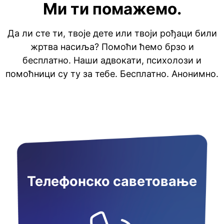
Ми ти помажемо.
Да ли сте ти, твоје дете или твоји рођаци били
жртва насиља? Помоћи ћемо брзо и
бесплатно. Наши адвокати, психолози и
помоћници су ту за тебе. Бесплатно. Анонимно.
Телефонско саветовање