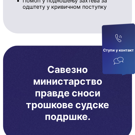
Помоћ у подношењу захтева за
одштету у кривичном поступку
Ступи у кoнтaкт
Савезно
министарство
правде сноси
трошкове судске
подршке.