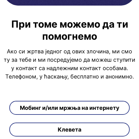
При томе можемо да ти
помогнемо
Ако си жртва једног од ових злочина, ми смо
ту за тебе и ми посредујемо да можеш ступити
у контакт са надлежним контакт особама.
Телефоном, у ћаскању, бесплатно и анонимно.
Мобинг и/или мржња на интернету
Клевета