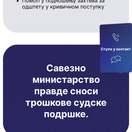
Помоћ у подношењу захтева за
одштету у кривичном поступку
Ступи у кoнтaкт
Савезно
министарство
правде сноси
трошкове судске
подршке.