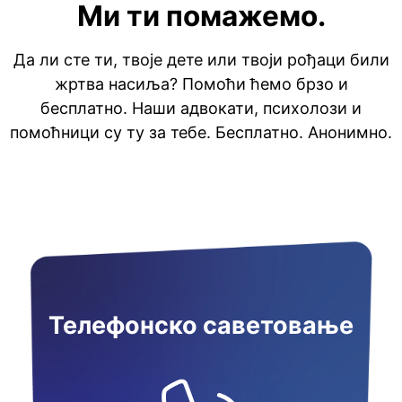
Ми ти помажемо.
Да ли сте ти, твоје дете или твоји рођаци били
жртва насиља? Помоћи ћемо брзо и
бесплатно. Наши адвокати, психолози и
помоћници су ту за тебе. Бесплатно. Анонимно.
Телефонско саветовање