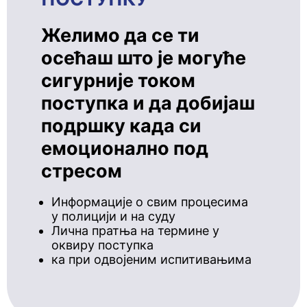
Желимо да се ти
осећаш што је могуће
сигурније током
поступка и да добијаш
подршку када си
емоционално под
стресом
Информације о свим процесима
у полицији и на суду
Лична пратња на термине у
оквиру поступка
ка при одвојеним испитивањима