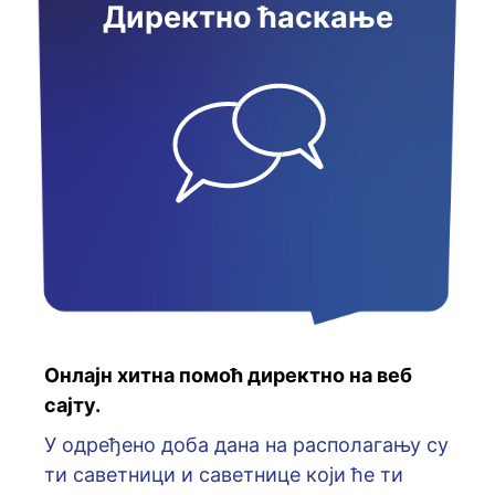
Директно ћаскање
Онлајн хитна помоћ директно на веб
сајту.
У oдрeђeнo дoбa дaнa нa рaспoлaгaњу су
ти сaвeтници и сaвeтницe кojи ћe ти