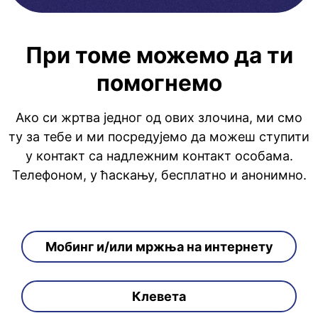
При томе можемо да ти
помогнемо
Ако си жртва једног од ових злочина, ми смо
ту за тебе и ми посредујемо да можеш ступити
у контакт са надлежним контакт особама.
Телефоном, у ћаскању, бесплатно и анонимно.
Мобинг и/или мржња на интернету
Клевета