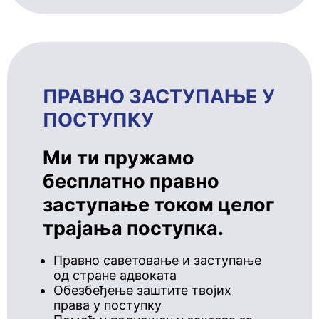
ПРАВНО ЗАСТУПАЊЕ У
ПОСТУПКУ
Ми ти пружамо
бесплатно правно
заступање током целог
трајања поступка.
Правно саветовање и заступање
од стране адвоката
Обезбеђење заштите твојих
права у поступку