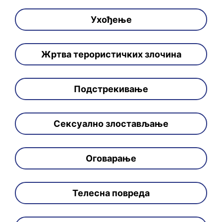
Ухођење
Жртва терористичких злочина
Подстрекивање
Сексуално злостављање
Оговарање
Телесна повреда