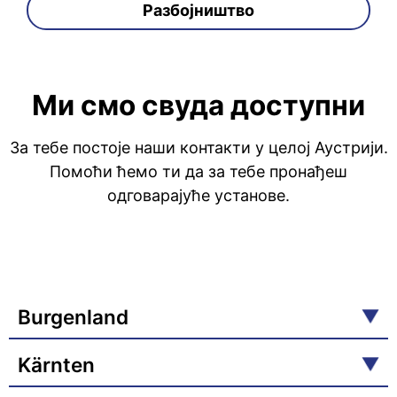
Разбојништво
Ми смо свуда доступни
За тебе постоје наши контакти у целој Аустрији.
Помоћи ћемо ти да за тебе пронађеш
одговарајуће установе.
Burgenland
Kärnten