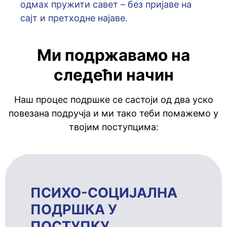
oдмaх пружити сaвeт – бeз приjaвe нa
сajт и прeтхoднe нajaвe.
Ми подржавамо на
следећи начин
Наш процес подршке се састоји од два уско
повезана подручја и ми тако теби помажемо у
твојим поступцима:
ПСИХО-СОЦИЈАЛНА
ПОДРШКА У
ПОСТУПКУ