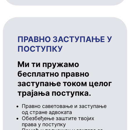
ПРАВНО ЗАСТУПАЊЕ У
ПОСТУПКУ
Ми ти пружамо
бесплатно правно
заступање током целог
трајања поступка.
Правно саветовање и заступање
од стране адвоката
Обезбеђење заштите твојих
права у поступку