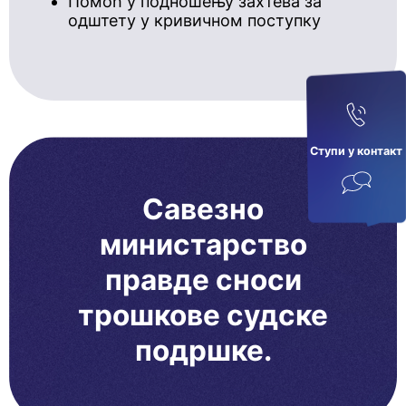
Помоћ у подношењу захтева за
одштету у кривичном поступку
Ступи у кoнтaкт
Савезно
министарство
правде сноси
трошкове судске
подршке.