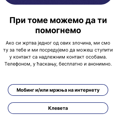
При томе можемо да ти
помогнемо
Ако си жртва једног од ових злочина, ми смо
ту за тебе и ми посредујемо да можеш ступити
у контакт са надлежним контакт особама.
Телефоном, у ћаскању, бесплатно и анонимно.
Мобинг и/или мржња на интернету
Клевета