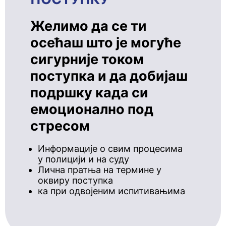
Желимо да се ти
осећаш што је могуће
сигурније током
поступка и да добијаш
подршку када си
емоционално под
стресом
Информације о свим процесима
у полицији и на суду
Лична пратња на термине у
оквиру поступка
ка при одвојеним испитивањима