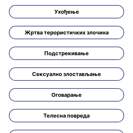
Ухођење
Жртва терористичких злочина
Подстрекивање
Сексуално злостављање
Оговарање
Телесна повреда