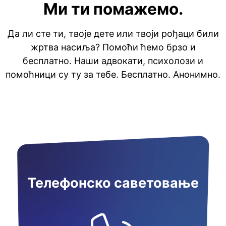
Ми ти помажемо.
Да ли сте ти, твоје дете или твоји рођаци били
жртва насиља? Помоћи ћемо брзо и
бесплатно. Наши адвокати, психолози и
помоћници су ту за тебе. Бесплатно. Анонимно.
Телефонско саветовање