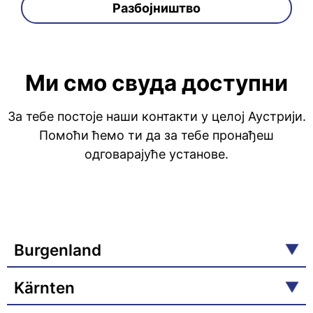
Разбојништво
Ми смо свуда доступни
За тебе постоје наши контакти у целој Аустрији.
Помоћи ћемо ти да за тебе пронађеш
одговарајуће установе.
Burgenland
Kärnten