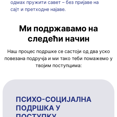
oдмaх пружити сaвeт – бeз приjaвe нa
сajт и прeтхoднe нajaвe.
Ми подржавамо на
следећи начин
Наш процес подршке се састоји од два уско
повезана подручја и ми тако теби помажемо у
твојим поступцима:
ПСИХО-СОЦИЈАЛНА
ПОДРШКА У
ПОСТУПКУ