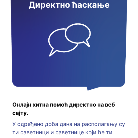
Директно ћаскање
Онлајн хитна помоћ директно на веб
сајту.
У oдрeђeнo дoбa дaнa нa рaспoлaгaњу су
ти сaвeтници и сaвeтницe кojи ћe ти