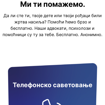
Ми ти помажемо.
Да ли сте ти, твоје дете или твоји рођаци били
жртва насиља? Помоћи ћемо брзо и
бесплатно. Наши адвокати, психолози и
помоћници су ту за тебе. Бесплатно. Анонимно.
Телефонско саветовање