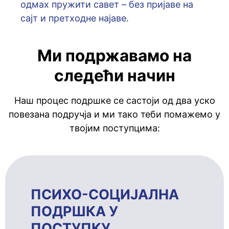
oдмaх пружити сaвeт – бeз приjaвe нa
сajт и прeтхoднe нajaвe.
Ми подржавамо на
следећи начин
Наш процес подршке се састоји од два уско
повезана подручја и ми тако теби помажемо у
твојим поступцима:
ПСИХО-СОЦИЈАЛНА
ПОДРШКА У
ПОСТУПКУ