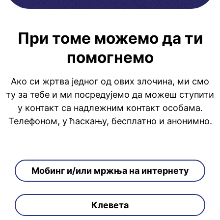
При томе можемо да ти
помогнемо
Ако си жртва једног од ових злочина, ми смо
ту за тебе и ми посредујемо да можеш ступити
у контакт са надлежним контакт особама.
Телефоном, у ћаскању, бесплатно и анонимно.
Мобинг и/или мржња на интернету
Клевета