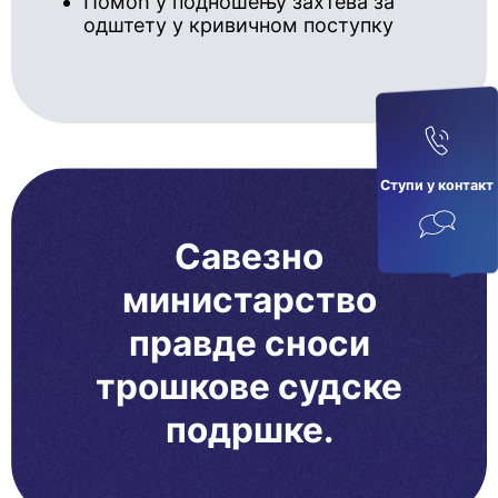
Помоћ у подношењу захтева за
одштету у кривичном поступку
Ступи у кoнтaкт
Савезно
министарство
правде сноси
трошкове судске
подршке.