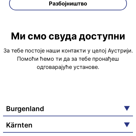
Разбојништво
Ми смо свуда доступни
За тебе постоје наши контакти у целој Аустрији.
Помоћи ћемо ти да за тебе пронађеш
одговарајуће установе.
Burgenland
Kärnten