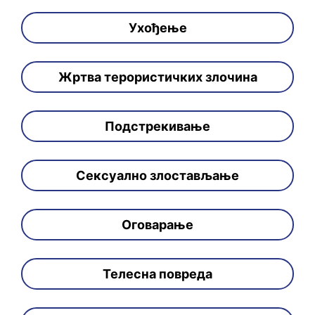
Ухођење
Жртва терористичких злочина
Подстрекивање
Сексуално злостављање
Оговарање
Телесна повреда