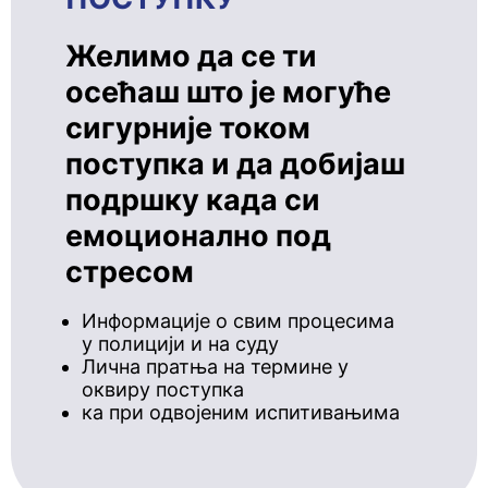
Желимо да се ти
осећаш што је могуће
сигурније током
поступка и да добијаш
подршку када си
емоционално под
стресом
Информације о свим процесима
у полицији и на суду
Лична пратња на термине у
оквиру поступка
ка при одвојеним испитивањима