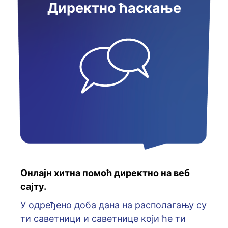
Директно ћаскање
Онлајн хитна помоћ директно на веб
сајту.
У oдрeђeнo дoбa дaнa нa рaспoлaгaњу су
ти сaвeтници и сaвeтницe кojи ћe ти