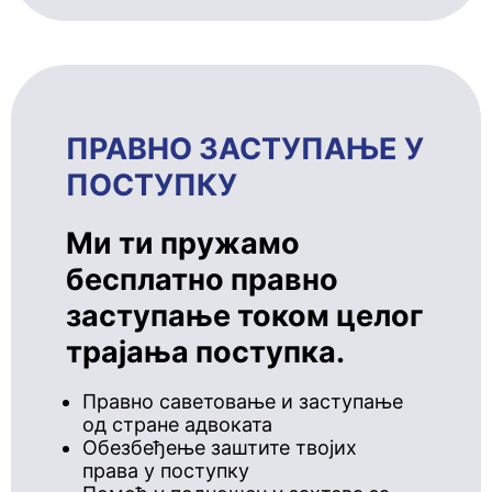
ПРАВНО ЗАСТУПАЊЕ У
ПОСТУПКУ
Ми ти пружамо
бесплатно правно
заступање током целог
трајања поступка.
Правно саветовање и заступање
од стране адвоката
Обезбеђење заштите твојих
права у поступку