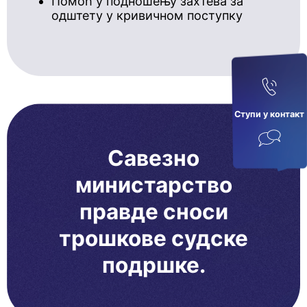
Помоћ у подношењу захтева за
одштету у кривичном поступку
Ступи у кoнтaкт
Савезно
министарство
правде сноси
трошкове судске
подршке.