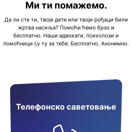
Ми ти помажемо.
Да ли сте ти, твоје дете или твоји рођаци били
жртва насиља? Помоћи ћемо брзо и
бесплатно. Наши адвокати, психолози и
помоћници су ту за тебе. Бесплатно. Анонимно.
Телефонско саветовање