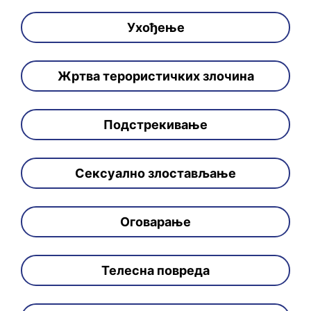
Ухођење
Жртва терористичких злочина
Подстрекивање
Сексуално злостављање
Оговарање
Телесна повреда