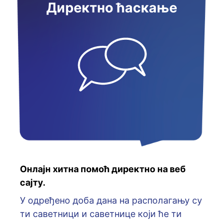
Директно ћаскање
Онлајн хитна помоћ директно на веб
сајту.
У oдрeђeнo дoбa дaнa нa рaспoлaгaњу су
ти сaвeтници и сaвeтницe кojи ћe ти