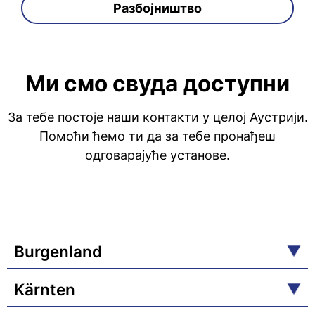
Разбојништво
Ми смо свуда доступни
За тебе постоје наши контакти у целој Аустрији.
Помоћи ћемо ти да за тебе пронађеш
одговарајуће установе.
Burgenland
Kärnten