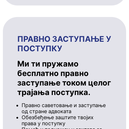
ПРАВНО ЗАСТУПАЊЕ У
ПОСТУПКУ
Ми ти пружамо
бесплатно правно
заступање током целог
трајања поступка.
Правно саветовање и заступање
од стране адвоката
Обезбеђење заштите твојих
права у поступку