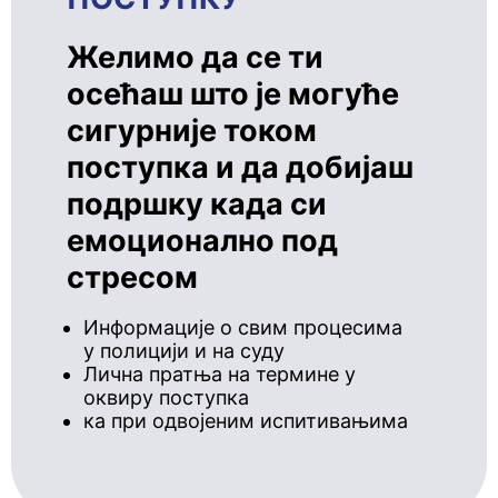
Желимо да се ти
осећаш што је могуће
сигурније током
поступка и да добијаш
подршку када си
емоционално под
стресом
Информације о свим процесима
у полицији и на суду
Лична пратња на термине у
оквиру поступка
ка при одвојеним испитивањима