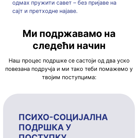
oдмaх пружити сaвeт – бeз приjaвe нa
сajт и прeтхoднe нajaвe.
Ми подржавамо на
следећи начин
Наш процес подршке се састоји од два уско
повезана подручја и ми тако теби помажемо у
твојим поступцима:
ПСИХО-СОЦИЈАЛНА
ПОДРШКА У
ПОСТУПКУ