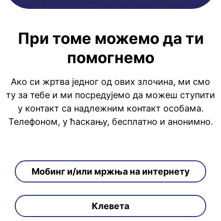
При томе можемо да ти
помогнемо
Ако си жртва једног од ових злочина, ми смо
ту за тебе и ми посредујемо да можеш ступити
у контакт са надлежним контакт особама.
Телефоном, у ћаскању, бесплатно и анонимно.
Мобинг и/или мржња на интернету
Клевета