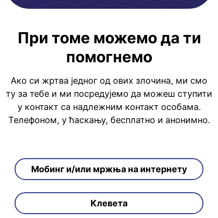
При томе можемо да ти
помогнемо
Ако си жртва једног од ових злочина, ми смо
ту за тебе и ми посредујемо да можеш ступити
у контакт са надлежним контакт особама.
Телефоном, у ћаскању, бесплатно и анонимно.
Мобинг и/или мржња на интернету
Клевета