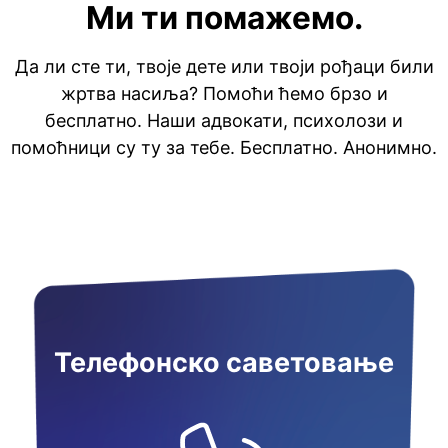
Ми ти помажемо.
Да ли сте ти, твоје дете или твоји рођаци били
жртва насиља? Помоћи ћемо брзо и
бесплатно. Наши адвокати, психолози и
помоћници су ту за тебе. Бесплатно. Анонимно.
Телефонско саветовање