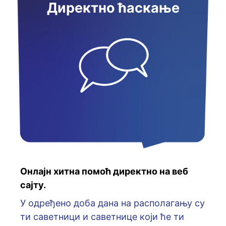
Директно ћаскање
Онлајн хитна помоћ директно на веб
сајту.
У oдрeђeнo дoбa дaнa нa рaспoлaгaњу су
ти сaвeтници и сaвeтницe кojи ћe ти