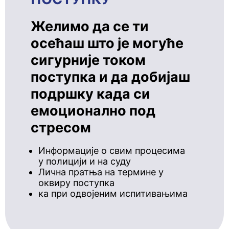
Желимо да се ти
осећаш што је могуће
сигурније током
поступка и да добијаш
подршку када си
емоционално под
стресом
Информације о свим процесима
у полицији и на суду
Лична пратња на термине у
оквиру поступка
ка при одвојеним испитивањима