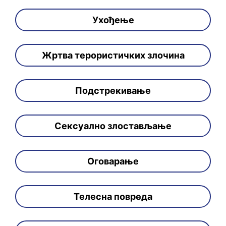
Ухођење
Жртва терористичких злочина
Подстрекивање
Сексуално злостављање
Оговарање
Телесна повреда