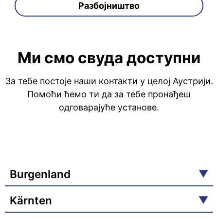
Разбојништво
Ми смо свуда доступни
За тебе постоје наши контакти у целој Аустрији.
Помоћи ћемо ти да за тебе пронађеш
одговарајуће установе.
Burgenland
Kärnten