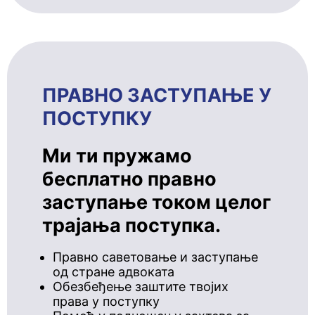
ПРАВНО ЗАСТУПАЊЕ У
ПОСТУПКУ
Ми ти пружамо
бесплатно правно
заступање током целог
трајања поступка.
Правно саветовање и заступање
од стране адвоката
Обезбеђење заштите твојих
права у поступку