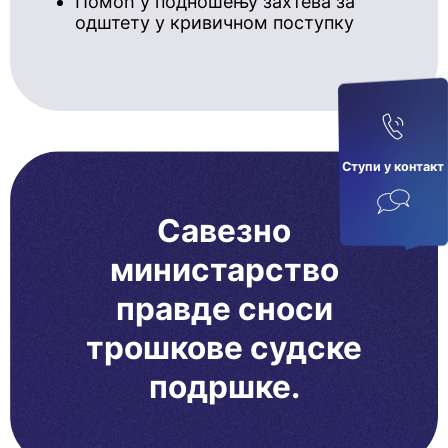
Помоћ у подношењу захтева за
одштету у кривичном поступку
Ступи у кoнтaкт
Савезно
министарство
правде сноси
трошкове судске
подршке.