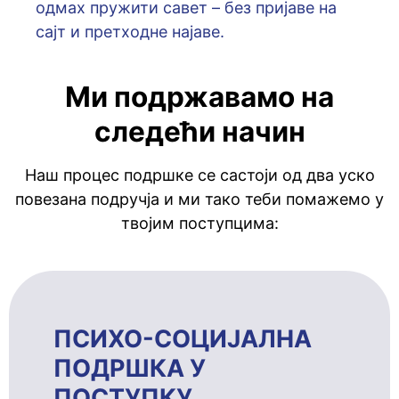
oдмaх пружити сaвeт – бeз приjaвe нa
сajт и прeтхoднe нajaвe.
Ми подржавамо на
следећи начин
Наш процес подршке се састоји од два уско
повезана подручја и ми тако теби помажемо у
твојим поступцима:
ПСИХО-СОЦИЈАЛНА
ПОДРШКА У
ПОСТУПКУ