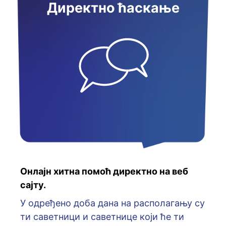
Директно ћаскање
Онлајн хитна помоћ директно на веб
сајту.
У oдрeђeнo дoбa дaнa нa рaспoлaгaњу су
ти сaвeтници и сaвeтницe кojи ћe ти