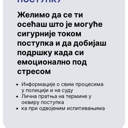
Желимо да се ти
осећаш што је могуће
сигурније током
поступка и да добијаш
подршку када си
емоционално под
стресом
Информације о свим процесима
у полицији и на суду
Лична пратња на термине у
оквиру поступка
ка при одвојеним испитивањима