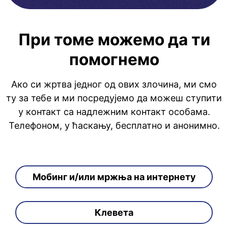
При томе можемо да ти
помогнемо
Ако си жртва једног од ових злочина, ми смо
ту за тебе и ми посредујемо да можеш ступити
у контакт са надлежним контакт особама.
Телефоном, у ћаскању, бесплатно и анонимно.
Мобинг и/или мржња на интернету
Клевета