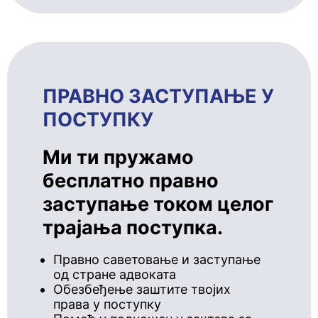
ПРАВНО ЗАСТУПАЊЕ У
ПОСТУПКУ
Ми ти пружамо
бесплатно правно
заступање током целог
трајања поступка.
Правно саветовање и заступање
од стране адвоката
Обезбеђење заштите твојих
права у поступку