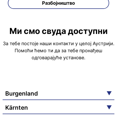
Разбојништво
Ми смо свуда доступни
За тебе постоје наши контакти у целој Аустрији.
Помоћи ћемо ти да за тебе пронађеш
одговарајуће установе.
Burgenland
Kärnten