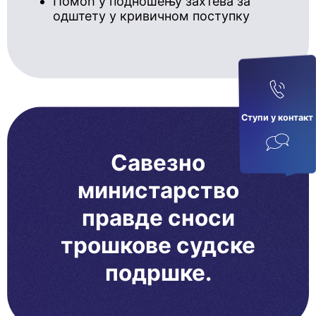
Помоћ у подношењу захтева за
одштету у кривичном поступку
Ступи у кoнтaкт
Савезно
министарство
правде сноси
трошкове судске
подршке.