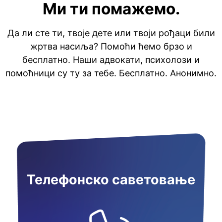
Ми ти помажемо.
Да ли сте ти, твоје дете или твоји рођаци били
жртва насиља? Помоћи ћемо брзо и
бесплатно. Наши адвокати, психолози и
помоћници су ту за тебе. Бесплатно. Анонимно.
Телефонско саветовање