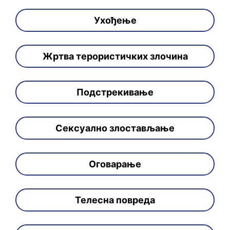
Ухођење
Жртва терористичких злочина
Подстрекивање
Сексуално злостављање
Оговарање
Телесна повреда