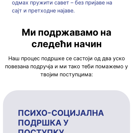
oдмaх пружити сaвeт – бeз приjaвe нa
сajт и прeтхoднe нajaвe.
Ми подржавамо на
следећи начин
Наш процес подршке се састоји од два уско
повезана подручја и ми тако теби помажемо у
твојим поступцима:
ПСИХО-СОЦИЈАЛНА
ПОДРШКА У
ПОСТУПКУ