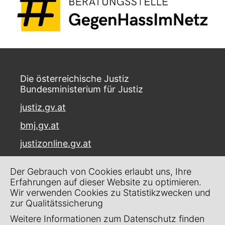
Die österreichische Justiz
Bundesministerium für Justiz
justiz.gv.at
bmj.gv.at
justizonline.gv.at
Palais Trautson
Der Gebrauch von Cookies erlaubt uns, Ihre
Museumstraße 7
Erfahrungen auf dieser Website zu optimieren.
1070 Wien
Wir verwenden Cookies zu Statistikzwecken und
zur Qualitätssicherung
Kontakt
Weitere Informationen zum Datenschutz finden
Impressum