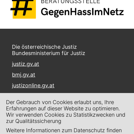
Die österreichische Justiz
Bundesministerium für Justiz
justiz.gv.at
bmj.gv.at
justizonline.gv.at
Palais Trautson
Der Gebrauch von Cookies erlaubt uns, Ihre
Museumstraße 7
Erfahrungen auf dieser Website zu optimieren.
1070 Wien
Wir verwenden Cookies zu Statistikzwecken und
zur Qualitätssicherung
Kontakt
Weitere Informationen zum Datenschutz finden
Impressum