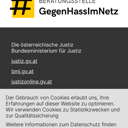
Die österreichische Justiz
Bundesministerium für Justiz
justiz.gv.at
bmj.gv.at
justizonline.gv.at
Palais Trautson
Der Gebrauch von Cookies erlaubt uns, Ihre
Museumstraße 7
Erfahrungen auf dieser Website zu optimieren.
1070 Wien
Wir verwenden Cookies zu Statistikzwecken und
zur Qualitätssicherung
Kontakt
Weitere Informationen zum Datenschutz finden
Impressum