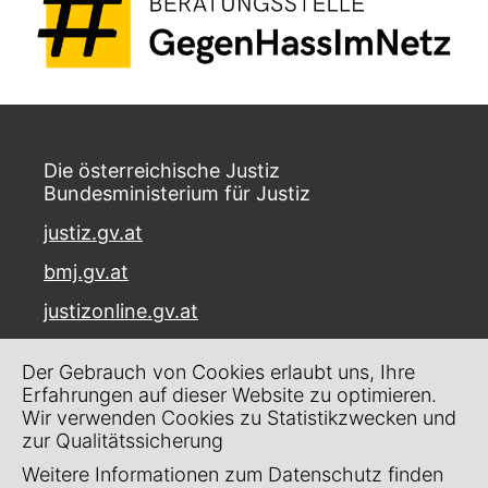
Die österreichische Justiz
Bundesministerium für Justiz
justiz.gv.at
bmj.gv.at
justizonline.gv.at
Palais Trautson
Der Gebrauch von Cookies erlaubt uns, Ihre
Museumstraße 7
Erfahrungen auf dieser Website zu optimieren.
1070 Wien
Wir verwenden Cookies zu Statistikzwecken und
zur Qualitätssicherung
Kontakt
Weitere Informationen zum Datenschutz finden
Impressum