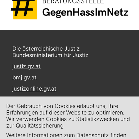
Die österreichische Justiz
Bundesministerium für Justiz
justiz.gv.at
bmj.gv.at
justizonline.gv.at
Palais Trautson
Der Gebrauch von Cookies erlaubt uns, Ihre
Museumstraße 7
Erfahrungen auf dieser Website zu optimieren.
1070 Wien
Wir verwenden Cookies zu Statistikzwecken und
zur Qualitätssicherung
Kontakt
Weitere Informationen zum Datenschutz finden
Impressum