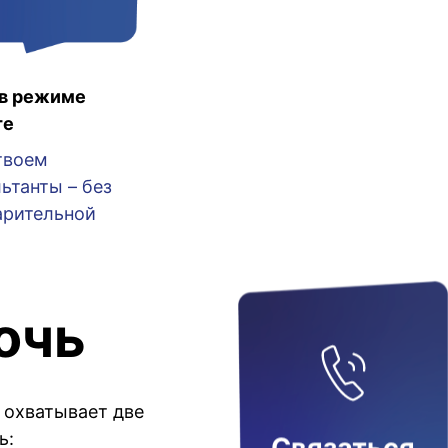
в режиме
те
твоем
ьтанты – без
арительной
очь
 охватывает две
ь: