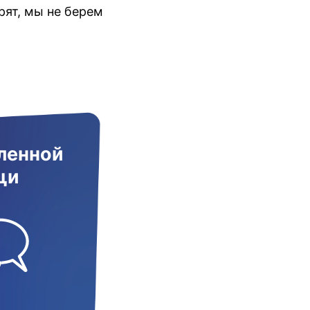
ят, мы не берем
ленной
щи