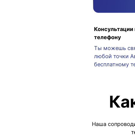
Консультации 
телефону
Ты можешь свя
любой точки А
бесплатному те
Ка
Наша сопроводи
т