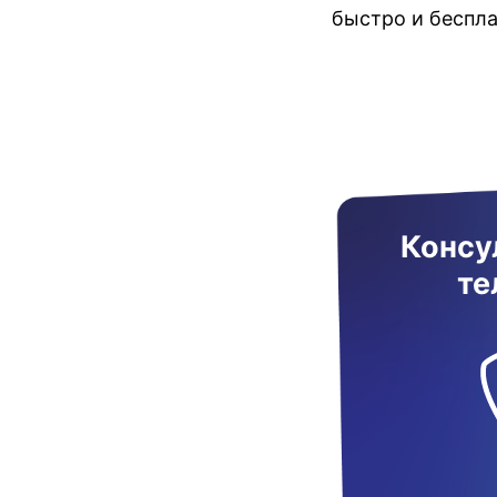
быстро и беспл
Консу
те