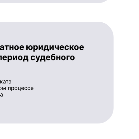
латное юридическое
период судебного
ката
ом процессе
а