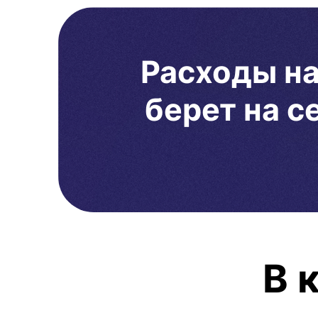
Расходы н
берет на 
В 