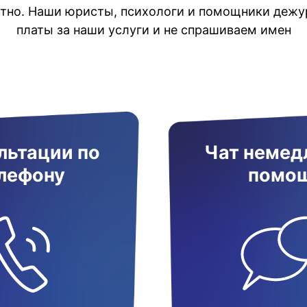
атно. Наши юристы, психологи и помощники дежур
платы за наши услуги и не спрашиваем имен
льтации по
Чат немед
лефону
помо