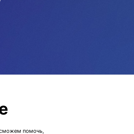
е
 сможем помочь,