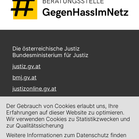
Die österreichische Justiz
Bundesministerium für Justiz
justiz.gv.at
bmj.gv.at
justizonline.gv.at
Palais Trautson
Der Gebrauch von Cookies erlaubt uns, Ihre
Museumstraße 7
Erfahrungen auf dieser Website zu optimieren.
1070 Wien
Wir verwenden Cookies zu Statistikzwecken und
zur Qualitätssicherung
Kontakt
Weitere Informationen zum Datenschutz finden
Impressum