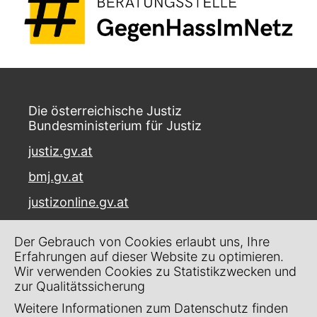
Die österreichische Justiz
Bundesministerium für Justiz
justiz.gv.at
bmj.gv.at
justizonline.gv.at
Palais Trautson
Der Gebrauch von Cookies erlaubt uns, Ihre
Museumstraße 7
Erfahrungen auf dieser Website zu optimieren.
1070 Wien
Wir verwenden Cookies zu Statistikzwecken und
zur Qualitätssicherung
Kontakt
Weitere Informationen zum Datenschutz finden
Impressum