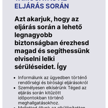
ELJÁRÁS SORÁN
Azt akarjuk, hogy az
eljárás során a lehető
legnagyobb
biztonságban érezhesd
magad és segíthessünk
elviselni lelki
sérüléseidet. Így
Informálunk az ügyedben történő
rendőrségi és bírósági eljárásokról
Személyesen elkísérünk Téged az
eljárás során kitűzött
időpontokban történő
meghallgatásokhoz.
Melletted állunk az elkülönítetten