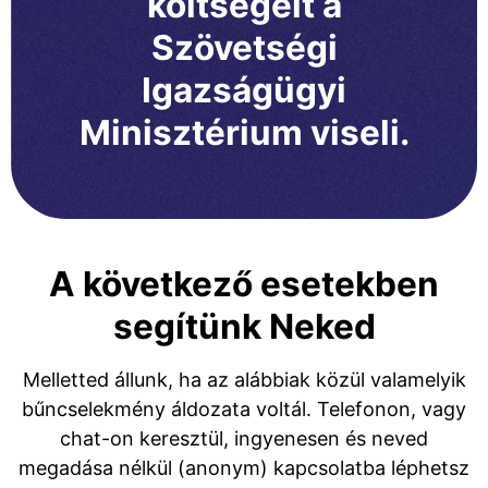
költségeit a
Szövetségi
Igazságügyi
Minisztérium viseli.
A következő esetekben
segítünk Neked
Melletted állunk, ha az alábbiak közül valamelyik
bűncselekmény áldozata voltál. Telefonon, vagy
chat-on keresztül, ingyenesen és neved
megadása nélkül (anonym) kapcsolatba léphetsz