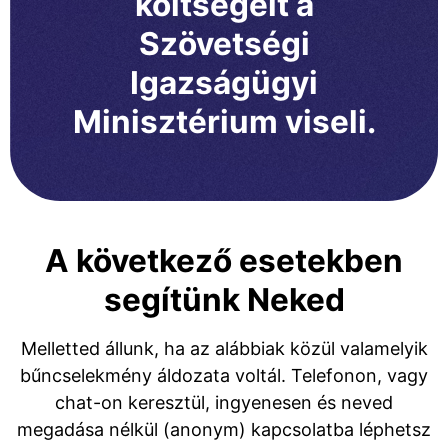
költségeit a
Szövetségi
Igazságügyi
Minisztérium viseli.
A következő esetekben
segítünk Neked
Melletted állunk, ha az alábbiak közül valamelyik
bűncselekmény áldozata voltál. Telefonon, vagy
chat-on keresztül, ingyenesen és neved
megadása nélkül (anonym) kapcsolatba léphetsz