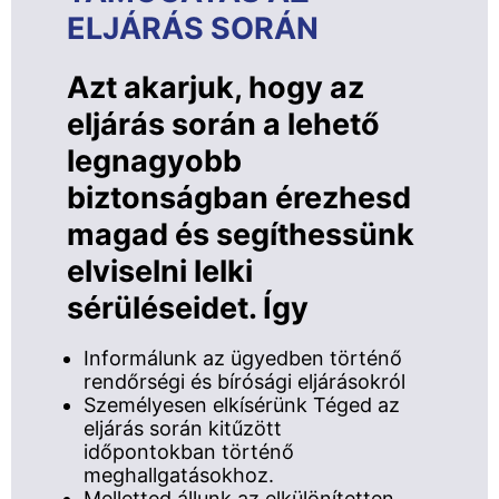
ELJÁRÁS SORÁN
Azt akarjuk, hogy az
eljárás során a lehető
legnagyobb
biztonságban érezhesd
magad és segíthessünk
elviselni lelki
sérüléseidet. Így
Informálunk az ügyedben történő
rendőrségi és bírósági eljárásokról
Személyesen elkísérünk Téged az
eljárás során kitűzött
időpontokban történő
meghallgatásokhoz.
Melletted állunk az elkülönítetten