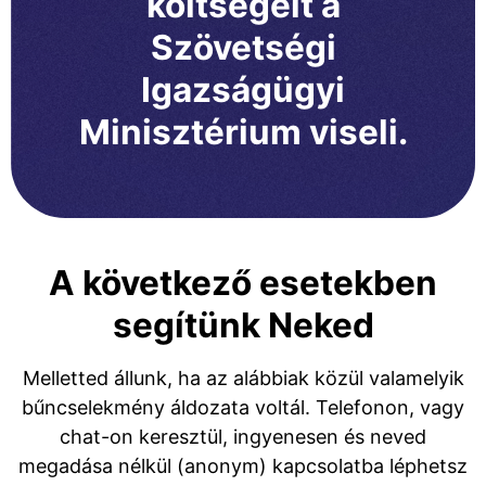
költségeit a
Szövetségi
Igazságügyi
Minisztérium viseli.
A következő esetekben
segítünk Neked
Melletted állunk, ha az alábbiak közül valamelyik
bűncselekmény áldozata voltál. Telefonon, vagy
chat-on keresztül, ingyenesen és neved
megadása nélkül (anonym) kapcsolatba léphetsz