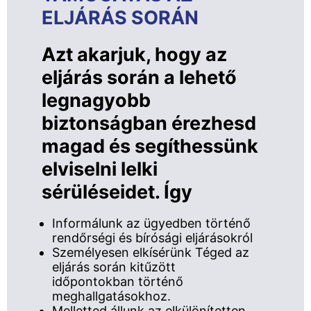
ELJÁRÁS SORÁN
Azt akarjuk, hogy az
eljárás során a lehető
legnagyobb
biztonságban érezhesd
magad és segíthessünk
elviselni lelki
sérüléseidet. Így
Informálunk az ügyedben történő
rendőrségi és bírósági eljárásokról
Személyesen elkísérünk Téged az
eljárás során kitűzött
időpontokban történő
meghallgatásokhoz.
Melletted állunk az elkülönítetten