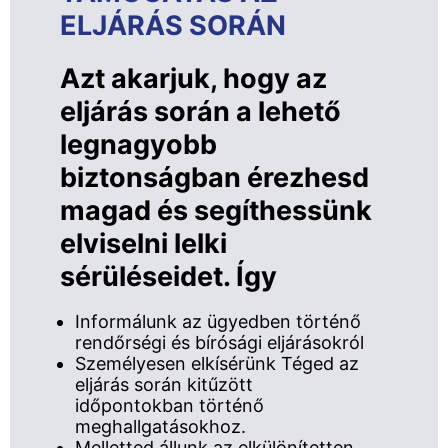
ELJÁRÁS SORÁN
Azt akarjuk, hogy az
eljárás során a lehető
legnagyobb
biztonságban érezhesd
magad és segíthessünk
elviselni lelki
sérüléseidet. Így
Informálunk az ügyedben történő
rendőrségi és bírósági eljárásokról
Személyesen elkísérünk Téged az
eljárás során kitűzött
időpontokban történő
meghallgatásokhoz.
Melletted állunk az elkülönítetten