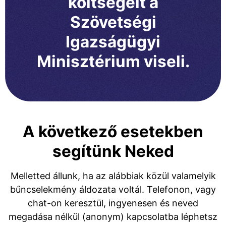
költségeit a
Szövetségi
Igazságügyi
Minisztérium viseli.
A következő esetekben
segítünk Neked
Melletted állunk, ha az alábbiak közül valamelyik
bűncselekmény áldozata voltál. Telefonon, vagy
chat-on keresztül, ingyenesen és neved
megadása nélkül (anonym) kapcsolatba léphetsz