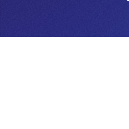
Te, gyermeked vag
segíteni tudunk 