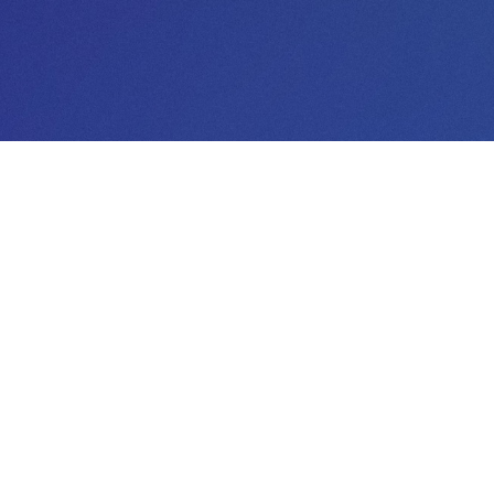
rsan és ingyenesen
társaink hada áll