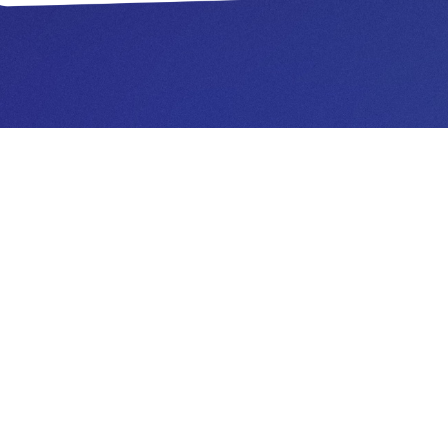
Segítünk Neked
y hozzátartozóid erőszak áldozatai voltak? Mi gyo
Neked. Ehhez ügyvédeink, pszichológusaink és segítő