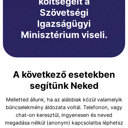
költségeit a
Szövetségi
Igazságügyi
Minisztérium viseli.
A következő esetekben
segítünk Neked
Melletted állunk, ha az alábbiak közül valamelyik
bűncselekmény áldozata voltál. Telefonon, vagy
chat-on keresztül, ingyenesen és neved
megadása nélkül (anonym) kapcsolatba léphetsz