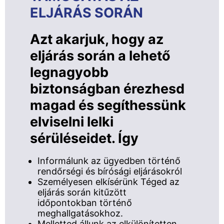
ELJÁRÁS SORÁN
Azt akarjuk, hogy az
eljárás során a lehető
legnagyobb
biztonságban érezhesd
magad és segíthessünk
elviselni lelki
sérüléseidet. Így
Informálunk az ügyedben történő
rendőrségi és bírósági eljárásokról
Személyesen elkísérünk Téged az
eljárás során kitűzött
időpontokban történő
meghallgatásokhoz.
Melletted állunk az elkülönítetten