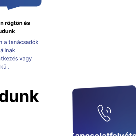
n rögtön és
tudunk
n a tanácsadók
állnak
ntkezés vagy
kül.
udunk