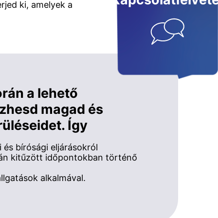
Kapcsolatfelvéte
rjed ki, amelyek a
orán a lehető
ezhesd magad és
rüléseidet. Így
és bírósági eljárásokról
án kitűzött időpontokban történő
allgatások alkalmával.