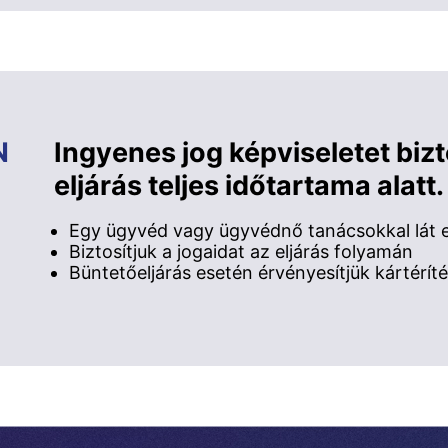
N
Ingyenes jog képviseletet biz
eljárás teljes időtartama alatt.
Egy ügyvéd vagy ügyvédnő tanácsokkal lát el
Biztosítjuk a jogaidat az eljárás folyamán
Büntetőeljárás esetén érvényesítjük kártéríté