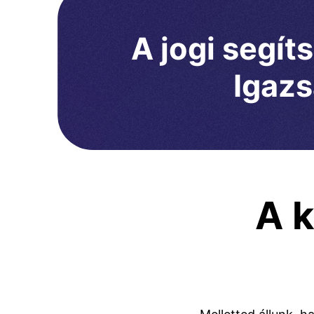
A jogi segít
Igazs
A 