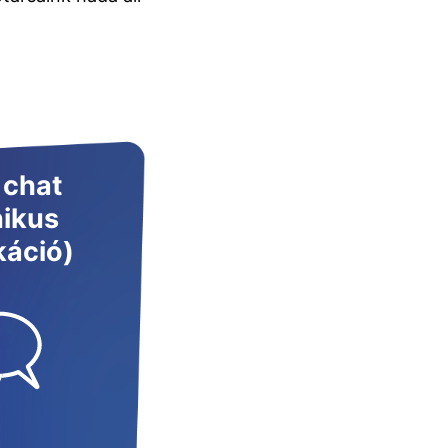
 chat
nikus
áció)