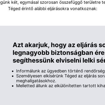
ségünk két, egymásal szorosan összefüggő területre te
Téged érintő alábbi eljárásokra vonatkoznak:
Azt akarjuk, hogy az eljárás s
legnagyobb biztonságban ér
segíthessünk elviselni lelki sé
Informálunk az ügyedben történő rendőrségi 
Személyesen elkísérünk Téged az eljárás sor
meghallgatásokhoz.
Melletted állunk az elkülönítetten tartott kih