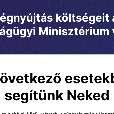
ségnyújtás költségeit
ágügyi Minisztérium v
következő esetek
segítünk Neked