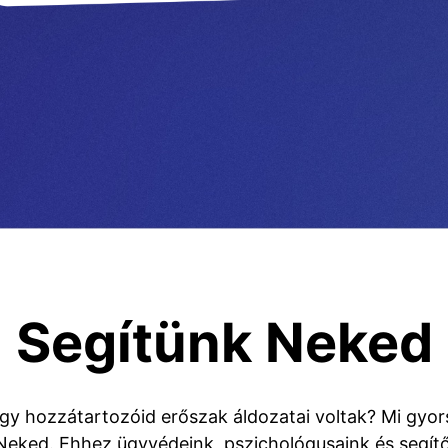
Segítünk Neked
y hozzátartozóid erőszak áldozatai voltak? Mi gyo
Neked. Ehhez ügyvédeink, pszichológusaink és segítő