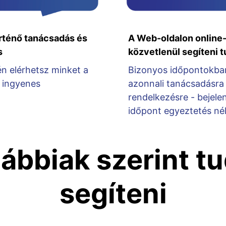
rténő tanácsadás és
A Web-oldalon online-
s
közvetlenül segíteni 
én elérhetsz minket a
Bizonyos időpontokba
 ingyenes
azonnali tanácsadásra 
rendelkezésre - bejele
időpont egyeztetés nél
lábbiak szerint t
segíteni