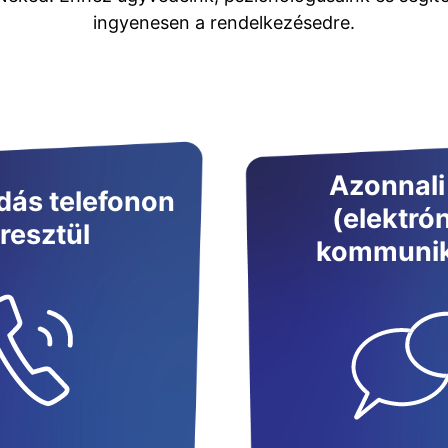
ingyenesen a rendelkezésedre.
Azonnali
ás telefonon
(elektró
resztül
kommunik