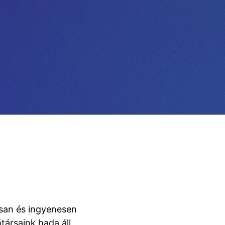
rsan és ingyenesen
társaink hada áll