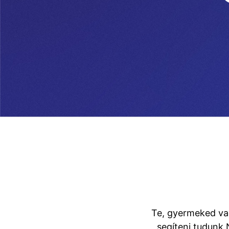
Te, gyermeked vag
segíteni tudunk 