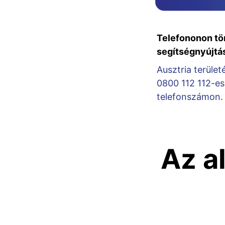
Telefononon tö
segítségnyújtá
Ausztria terület
0800 112 112-es
telefonszámon.
Az a