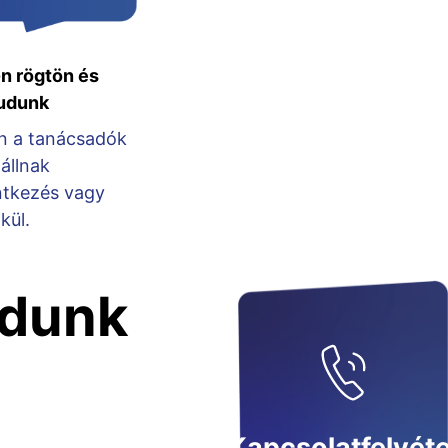
n rögtön és
tudunk
n a tanácsadók
állnak
ntkezés vagy
kül.
udunk