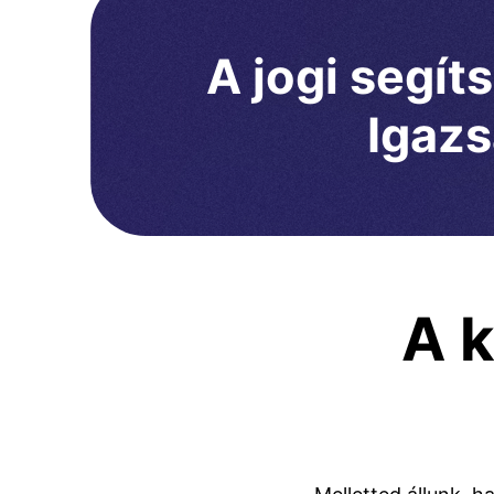
A jogi segít
Igazs
A 