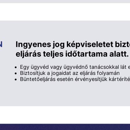
N
Ingyenes jog képviseletet biz
eljárás teljes időtartama alatt.
Egy ügyvéd vagy ügyvédnő tanácsokkal lát el
Biztosítjuk a jogaidat az eljárás folyamán
Büntetőeljárás esetén érvényesítjük kártéríté