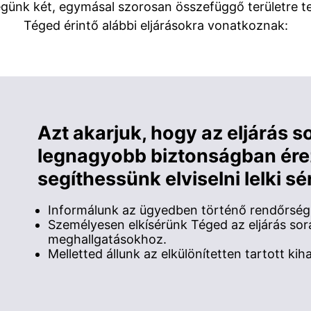
ségünk két, egymásal szorosan összefüggő területre te
Téged érintő alábbi eljárásokra vonatkoznak:
Azt akarjuk, hogy az eljárás s
legnagyobb biztonságban ér
segíthessünk elviselni lelki sé
Informálunk az ügyedben történő rendőrségi 
Személyesen elkísérünk Téged az eljárás sor
meghallgatásokhoz.
Melletted állunk az elkülönítetten tartott kih