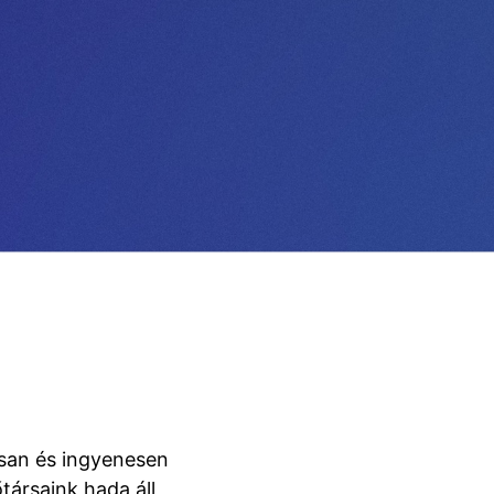
rsan és ingyenesen
társaink hada áll