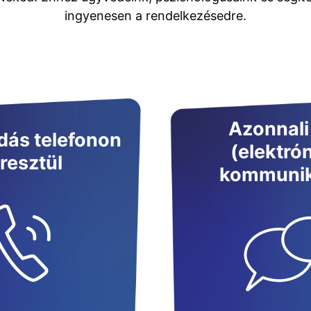
ingyenesen a rendelkezésedre.
Azonnali
ás telefonon
(elektró
resztül
kommunik