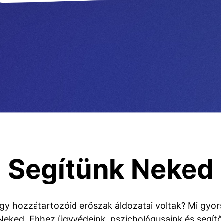
Segítünk Neked
y hozzátartozóid erőszak áldozatai voltak? Mi gyo
Neked. Ehhez ügyvédeink, pszichológusaink és segítő