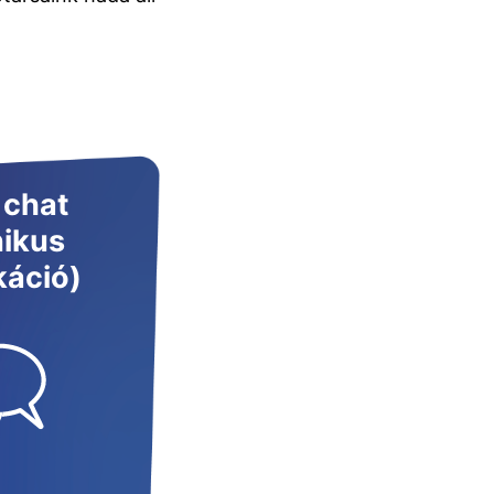
 chat
nikus
áció)