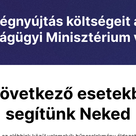
ségnyújtás költségeit
ágügyi Minisztérium v
következő esetek
segítünk Neked