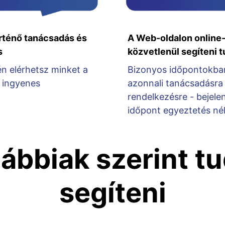
rténő tanácsadás és
A Web-oldalon online-
s
közvetlenül segíteni 
én elérhetsz minket a
Bizonyos időpontokba
 ingyenes
azonnali tanácsadásra 
rendelkezésre - bejele
időpont egyeztetés nél
lábbiak szerint t
segíteni