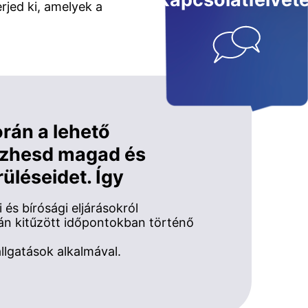
Kapcsolatfelvéte
rjed ki, amelyek a
orán a lehető
ezhesd magad és
rüléseidet. Így
és bírósági eljárásokról
án kitűzött időpontokban történő
allgatások alkalmával.