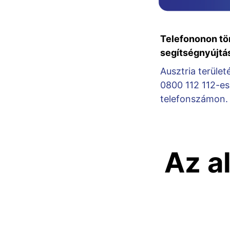
Telefononon tö
segítségnyújtá
Ausztria terület
0800 112 112-es
telefonszámon.
Az a