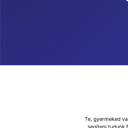
Te, gyermeked vag
segíteni tudunk 