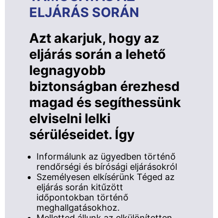
ELJÁRÁS SORÁN
Azt akarjuk, hogy az
eljárás során a lehető
legnagyobb
biztonságban érezhesd
magad és segíthessünk
elviselni lelki
sérüléseidet. Így
Informálunk az ügyedben történő
rendőrségi és bírósági eljárásokról
Személyesen elkísérünk Téged az
eljárás során kitűzött
időpontokban történő
meghallgatásokhoz.
Melletted állunk az elkülönítetten