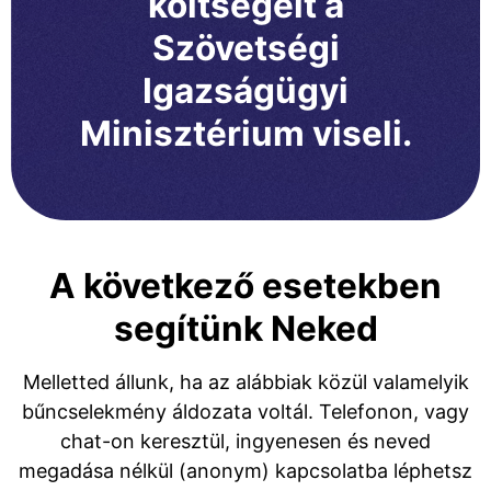
költségeit a
Szövetségi
Igazságügyi
Minisztérium viseli.
A következő esetekben
segítünk Neked
Melletted állunk, ha az alábbiak közül valamelyik
bűncselekmény áldozata voltál. Telefonon, vagy
chat-on keresztül, ingyenesen és neved
megadása nélkül (anonym) kapcsolatba léphetsz