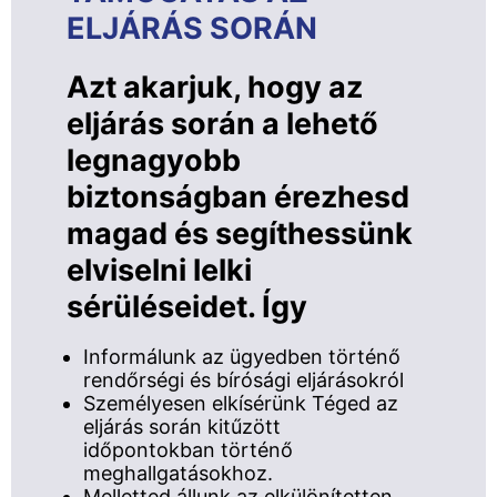
ELJÁRÁS SORÁN
Azt akarjuk, hogy az
eljárás során a lehető
legnagyobb
biztonságban érezhesd
magad és segíthessünk
elviselni lelki
sérüléseidet. Így
Informálunk az ügyedben történő
rendőrségi és bírósági eljárásokról
Személyesen elkísérünk Téged az
eljárás során kitűzött
időpontokban történő
meghallgatásokhoz.
Melletted állunk az elkülönítetten