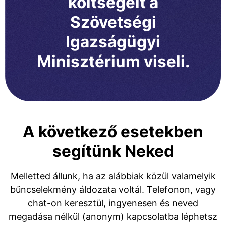
költségeit a
Szövetségi
Igazságügyi
Minisztérium viseli.
A következő esetekben
segítünk Neked
Melletted állunk, ha az alábbiak közül valamelyik
bűncselekmény áldozata voltál. Telefonon, vagy
chat-on keresztül, ingyenesen és neved
megadása nélkül (anonym) kapcsolatba léphetsz