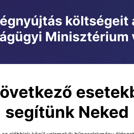
ségnyújtás költségeit
ágügyi Minisztérium v
következő esetek
segítünk Neked