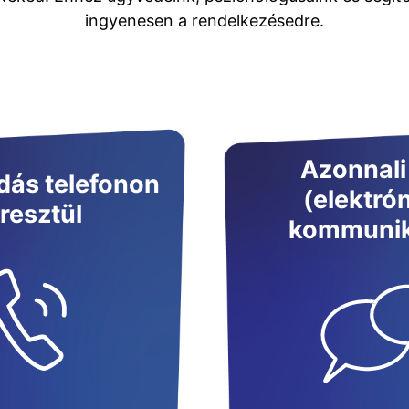
ingyenesen a rendelkezésedre.
Azonnali
ás telefonon
(elektró
resztül
kommunik