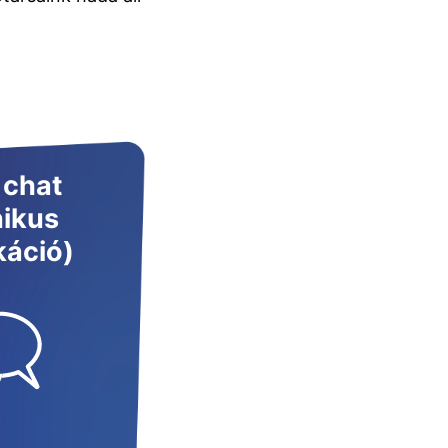
 chat
nikus
áció)