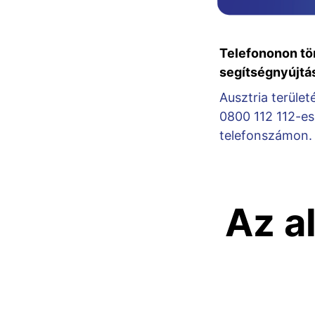
Telefononon tö
segítségnyújtá
Ausztria terület
0800 112 112-es
telefonszámon.
Az a