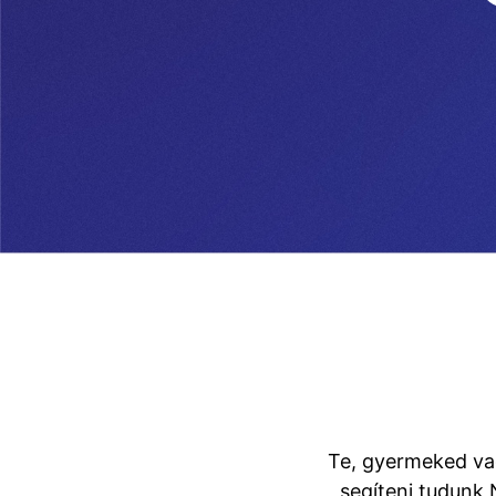
Te, gyermeked vag
segíteni tudunk 