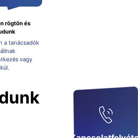
n rögtön és
tudunk
n a tanácsadók
állnak
ntkezés vagy
kül.
udunk