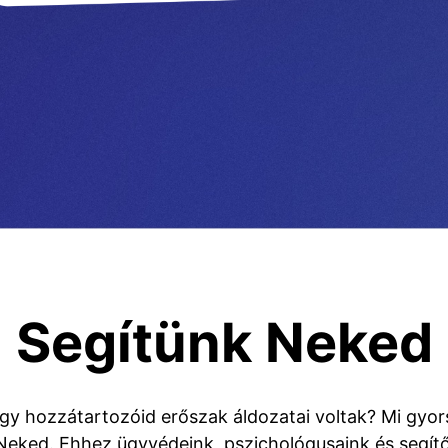
Segítünk Neked
y hozzátartozóid erőszak áldozatai voltak? Mi gyo
Neked. Ehhez ügyvédeink, pszichológusaink és segítő