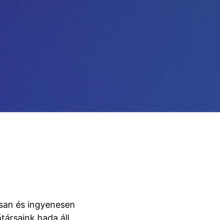
rsan és ingyenesen
társaink hada áll