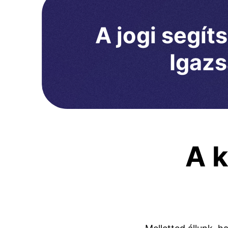
A jogi segít
Igazs
A 