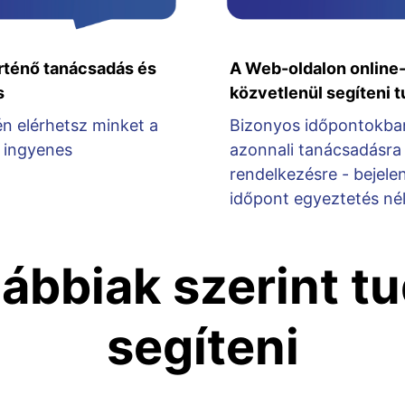
rténő tanácsadás és
A Web-oldalon online-
s
közvetlenül segíteni 
én elérhetsz minket a
Bizonyos időpontokba
 ingyenes
azonnali tanácsadásra 
rendelkezésre - bejele
időpont egyeztetés nél
lábbiak szerint t
segíteni