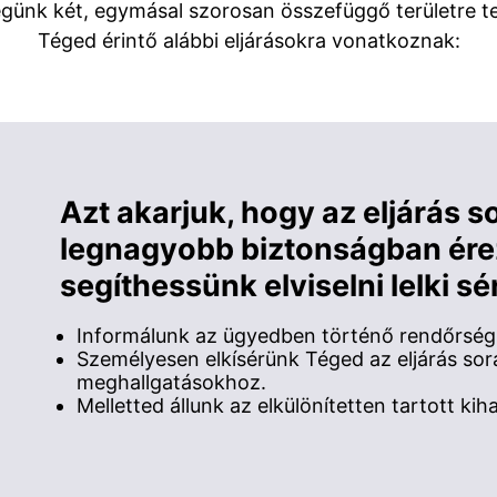
ségünk két, egymásal szorosan összefüggő területre te
Téged érintő alábbi eljárásokra vonatkoznak:
Azt akarjuk, hogy az eljárás s
legnagyobb biztonságban ér
segíthessünk elviselni lelki sé
Informálunk az ügyedben történő rendőrségi 
Személyesen elkísérünk Téged az eljárás sor
meghallgatásokhoz.
Melletted állunk az elkülönítetten tartott kih