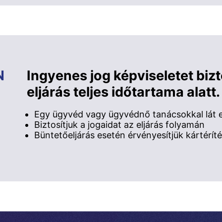
N
Ingyenes jog képviseletet biz
eljárás teljes időtartama alatt.
Egy ügyvéd vagy ügyvédnő tanácsokkal lát el
Biztosítjuk a jogaidat az eljárás folyamán
Büntetőeljárás esetén érvényesítjük kártéríté