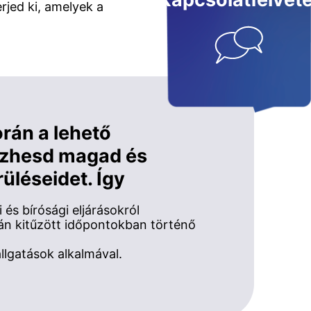
Kapcsolatfelvéte
rjed ki, amelyek a
orán a lehető
ezhesd magad és
rüléseidet. Így
és bírósági eljárásokról
án kitűzött időpontokban történő
allgatások alkalmával.