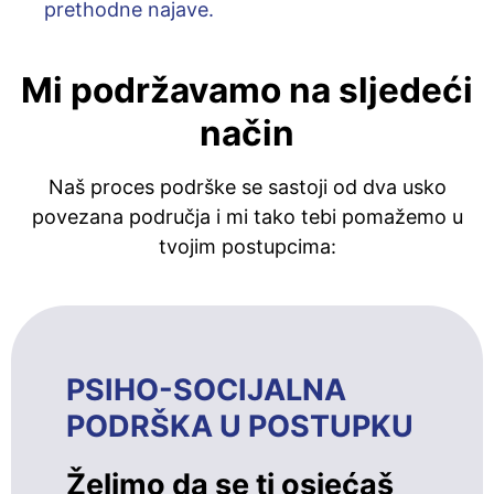
prethodne najave.
Mi podržavamo na sljedeći
način
Naš proces podrške se sastoji od dva usko
povezana područja i mi tako tebi pomažemo u
tvojim postupcima:
PSIHO-SOCIJALNA
PODRŠKA U POSTUPKU
Želimo da se ti osjećaš