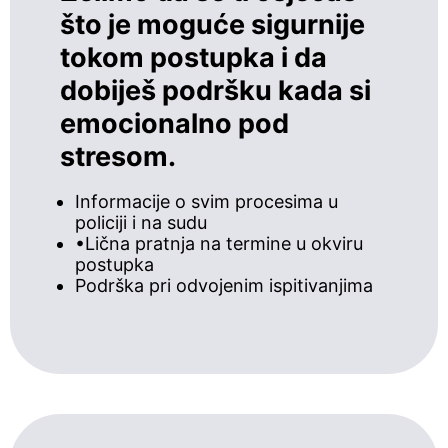
što je moguće sigurnije
tokom postupka i da
dobiješ podršku kada si
emocionalno pod
stresom.
Informacije o svim procesima u
policiji i na sudu
•Lična pratnja na termine u okviru
postupka
Podrška pri odvojenim ispitivanjima