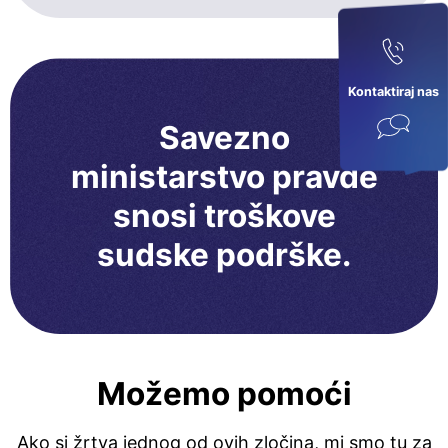
Kontaktiraj nas
Savezno
ministarstvo pravde
snosi troškove
sudske podrške.
Možemo pomoći
Ako si žrtva jednog od ovih zločina, mi smo tu za