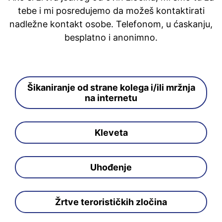
tebe i mi posredujemo da možeš kontaktirati
nadležne kontakt osobe. Telefonom, u ćaskanju,
besplatno i anonimno.
Šikaniranje od strane kolega i/ili mržnja
na internetu
Kleveta
Uhođenje
Žrtve terorističkih zločina