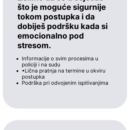
što je moguće sigurnije
tokom postupka i da
dobiješ podršku kada si
emocionalno pod
stresom.
Informacije o svim procesima u
policiji i na sudu
•Lična pratnja na termine u okviru
postupka
Podrška pri odvojenim ispitivanjima