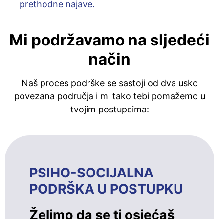
prethodne najave.
Mi podržavamo na sljedeći
način
Naš proces podrške se sastoji od dva usko
povezana područja i mi tako tebi pomažemo u
tvojim postupcima:
PSIHO-SOCIJALNA
PODRŠKA U POSTUPKU
Želimo da se ti osjećaš