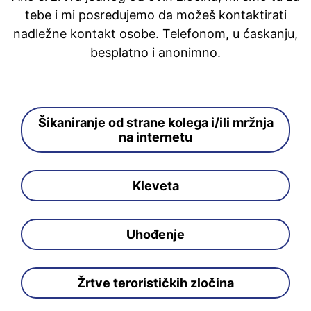
tebe i mi posredujemo da možeš kontaktirati
nadležne kontakt osobe. Telefonom, u ćaskanju,
besplatno i anonimno.
Šikaniranje od strane kolega i/ili mržnja
na internetu
Kleveta
Uhođenje
Žrtve terorističkih zločina