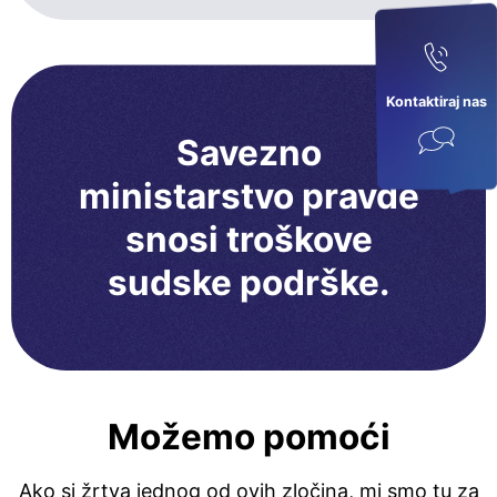
Kontaktiraj nas
Savezno
ministarstvo pravde
snosi troškove
sudske podrške.
Možemo pomoći
Ako si žrtva jednog od ovih zločina, mi smo tu za