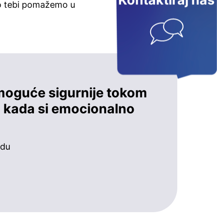
Kontaktiraj nas
ko tebi pomažemo u
e moguće sigurnije tokom
u kada si emocionalno
udu