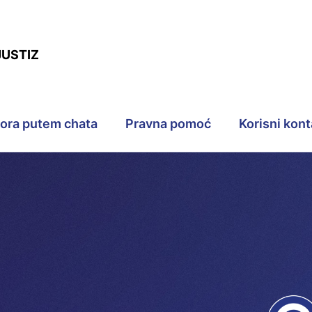
JUSTIZ
pora putem chata
Pravna pomoć
Korisni kont