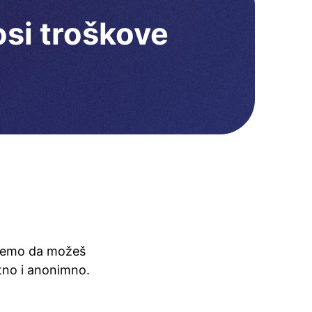
si troškove
dujemo da možeš
tno i anonimno.