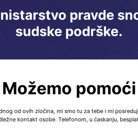
nistarstvo pravde sno
sudske podrške.
Možemo pomoći
ednog od ovih zločina, mi smo tu za tebe i mi posre
adležne kontakt osobe. Telefonom, u ćaskanju, bespla