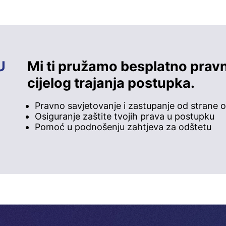
U
Mi ti pružamo besplatno prav
cijelog trajanja postupka.
Pravno savjetovanje i zastupanje od strane o
Osiguranje zaštite tvojih prava u postupku
Pomoć u podnošenju zahtjeva za odštetu