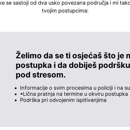
e se sastoji od dva usko povezana područja i mi ta
tvojim postupcima:
Želimo da se ti osjećaš što j
postupka i da dobiješ podršk
pod stresom.
Informacije o svim procesima u policiji i na s
•Lična pratnja na termine u okviru postupka
Podrška pri odvojenim ispitivanjima