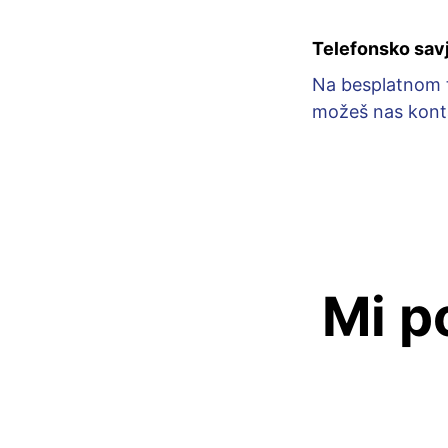
Telefonsko savj
Na besplatnom t
možeš nas kontak
Mi p