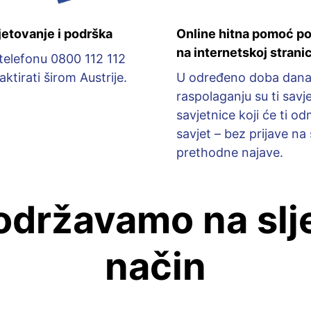
etovanje i podrška
Online hitna pomoć po
na internetskoj stranic
elefonu 0800 112 112
tirati širom Austrije.
U određeno doba dana
raspolaganju su ti savje
savjetnice koji će ti od
savjet – bez prijave na s
prethodne najave.
održavamo na slj
način