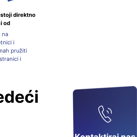
stoji direktno
i od
 na
tnici i
mah pružiti
tranici i
edeći