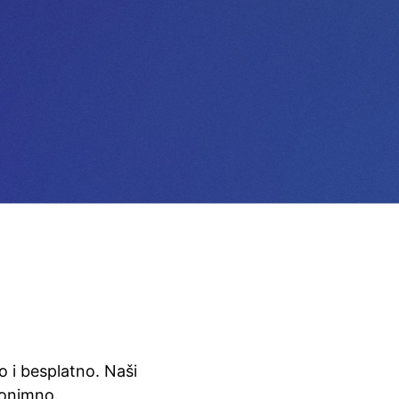
zo i besplatno. Naši
nonimno.