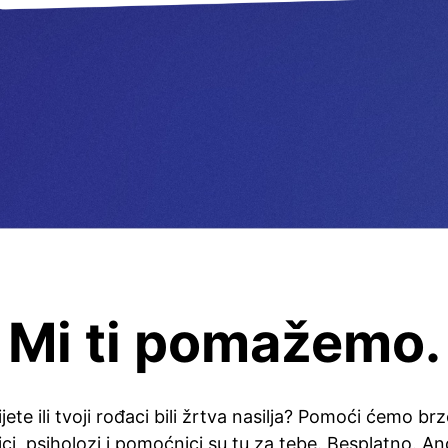
Mi ti pomažemo.
 dijete ili tvoji rođaci bili žrtva nasilja? Pomoći ćemo br
ici, psiholozi i pomoćnici su tu za tebe. Besplatno. A