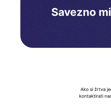
Savezno mi
Ako si žrtva j
kontaktirati n