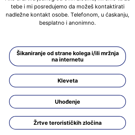
tebe i mi posredujemo da možeš kontaktirati
nadležne kontakt osobe. Telefonom, u ćaskanju,
besplatno i anonimno.
Šikaniranje od strane kolega i/ili mržnja
na internetu
Kleveta
Uhođenje
Žrtve terorističkih zločina