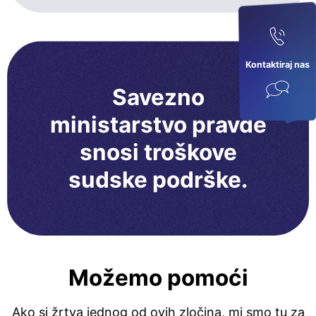
Kontaktiraj nas
Savezno
ministarstvo pravde
snosi troškove
sudske podrške.
Možemo pomoći
Ako si žrtva jednog od ovih zločina, mi smo tu za