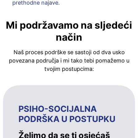
prethodne najave.
Mi podržavamo na sljedeći
način
Naš proces podrške se sastoji od dva usko
povezana područja i mi tako tebi pomažemo u
tvojim postupcima:
PSIHO-SOCIJALNA
PODRŠKA U POSTUPKU
Želimo da se ti osjećaš