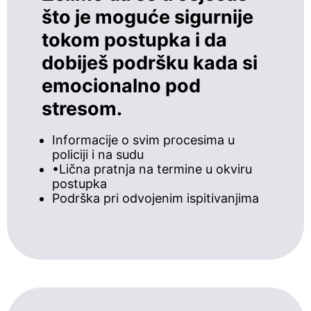
što je moguće sigurnije
tokom postupka i da
dobiješ podršku kada si
emocionalno pod
stresom.
Informacije o svim procesima u
policiji i na sudu
•Lična pratnja na termine u okviru
postupka
Podrška pri odvojenim ispitivanjima