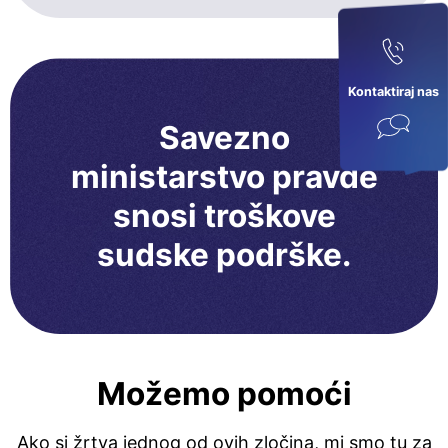
Kontaktiraj nas
Savezno
ministarstvo pravde
snosi troškove
sudske podrške.
Možemo pomoći
Ako si žrtva jednog od ovih zločina, mi smo tu za