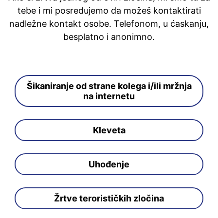
tebe i mi posredujemo da možeš kontaktirati
nadležne kontakt osobe. Telefonom, u ćaskanju,
besplatno i anonimno.
Šikaniranje od strane kolega i/ili mržnja
na internetu
Kleveta
Uhođenje
Žrtve terorističkih zločina