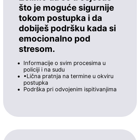
što je moguće sigurnije
tokom postupka i da
dobiješ podršku kada si
emocionalno pod
stresom.
Informacije o svim procesima u
policiji i na sudu
•Lična pratnja na termine u okviru
postupka
Podrška pri odvojenim ispitivanjima