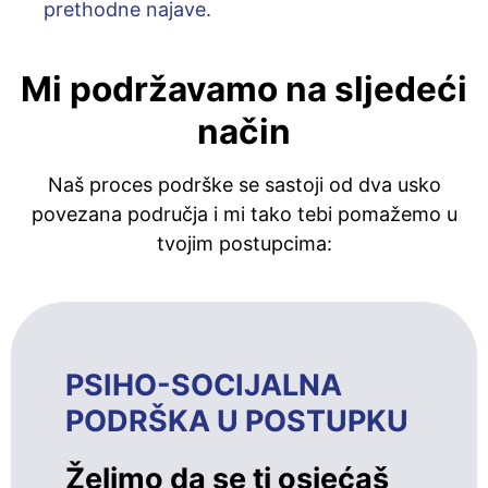
prethodne najave.
Mi podržavamo na sljedeći
način
Naš proces podrške se sastoji od dva usko
povezana područja i mi tako tebi pomažemo u
tvojim postupcima:
PSIHO-SOCIJALNA
PODRŠKA U POSTUPKU
Želimo da se ti osjećaš