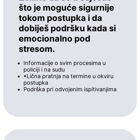
što je moguće sigurnije
tokom postupka i da
dobiješ podršku kada si
emocionalno pod
stresom.
Informacije o svim procesima u
policiji i na sudu
•Lična pratnja na termine u okviru
postupka
Podrška pri odvojenim ispitivanjima