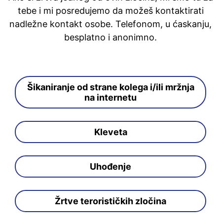
tebe i mi posredujemo da možeš kontaktirati
nadležne kontakt osobe. Telefonom, u ćaskanju,
besplatno i anonimno.
Šikaniranje od strane kolega i/ili mržnja
na internetu
Kleveta
Uhođenje
Žrtve terorističkih zločina