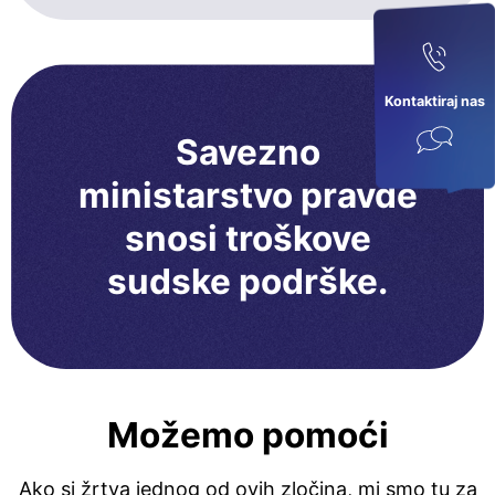
Kontaktiraj nas
Savezno
ministarstvo pravde
snosi troškove
sudske podrške.
Možemo pomoći
Ako si žrtva jednog od ovih zločina, mi smo tu za