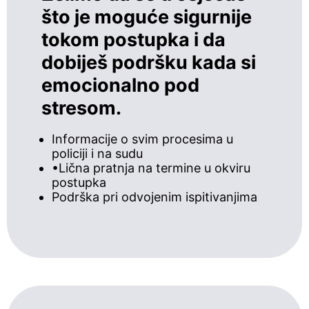
što je moguće sigurnije
tokom postupka i da
dobiješ podršku kada si
emocionalno pod
stresom.
Informacije o svim procesima u
policiji i na sudu
•Lična pratnja na termine u okviru
postupka
Podrška pri odvojenim ispitivanjima