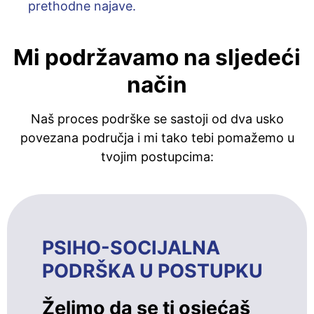
prethodne najave.
Mi podržavamo na sljedeći
način
Naš proces podrške se sastoji od dva usko
povezana područja i mi tako tebi pomažemo u
tvojim postupcima:
PSIHO-SOCIJALNA
PODRŠKA U POSTUPKU
Želimo da se ti osjećaš