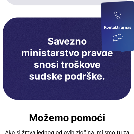
Kontaktiraj nas
Savezno
ministarstvo pravde
snosi troškove
sudske podrške.
Možemo pomoći
Ako si žrtva jednog od ovih zločina, mi smo tu za