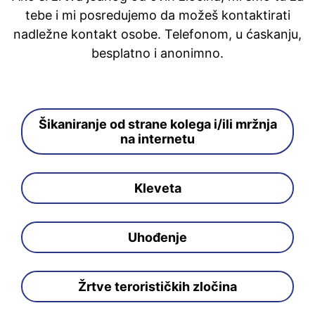
tebe i mi posredujemo da možeš kontaktirati
nadležne kontakt osobe. Telefonom, u ćaskanju,
besplatno i anonimno.
Šikaniranje od strane kolega i/ili mržnja
na internetu
Kleveta
Uhođenje
Žrtve terorističkih zločina