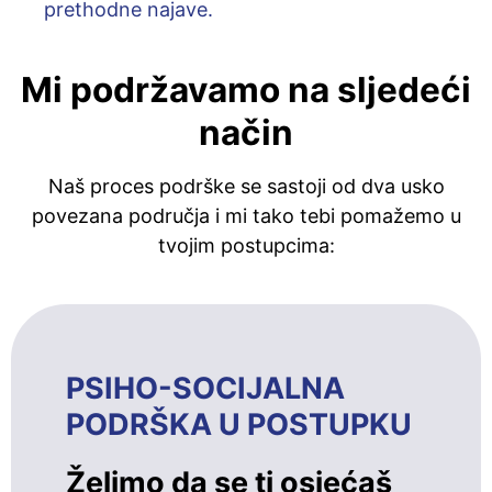
prethodne najave.
Mi podržavamo na sljedeći
način
Naš proces podrške se sastoji od dva usko
povezana područja i mi tako tebi pomažemo u
tvojim postupcima:
PSIHO-SOCIJALNA
PODRŠKA U POSTUPKU
Želimo da se ti osjećaš