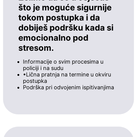
što je moguće sigurnije
tokom postupka i da
dobiješ podršku kada si
emocionalno pod
stresom.
Informacije o svim procesima u
policiji i na sudu
•Lična pratnja na termine u okviru
postupka
Podrška pri odvojenim ispitivanjima