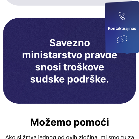
Kontaktiraj nas
Savezno
ministarstvo pravde
snosi troškove
sudske podrške.
Možemo pomoći
Ako si žrtva jednog od ovih zločina, mi smo tu za