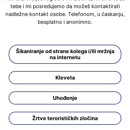
tebe i mi posredujemo da možeš kontaktirati
nadležne kontakt osobe. Telefonom, u ćaskanju,
besplatno i anonimno.
Šikaniranje od strane kolega i/ili mržnja
na internetu
Kleveta
Uhođenje
Žrtve terorističkih zločina